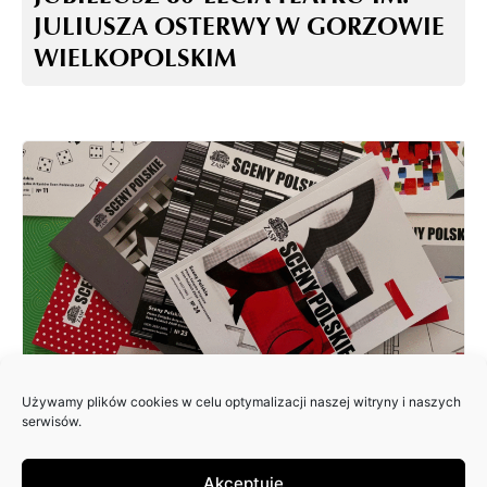
JULIUSZA OSTERWY W GORZOWIE
WIELKOPOLSKIM
Używamy plików cookies w celu optymalizacji naszej witryny i naszych
ZAPRASZAMY DO NADSYŁANIA
serwisów.
ARTYKUŁÓW DO 25. NUMERU
PISMA: SCENY POLSKIE
Akceptuję