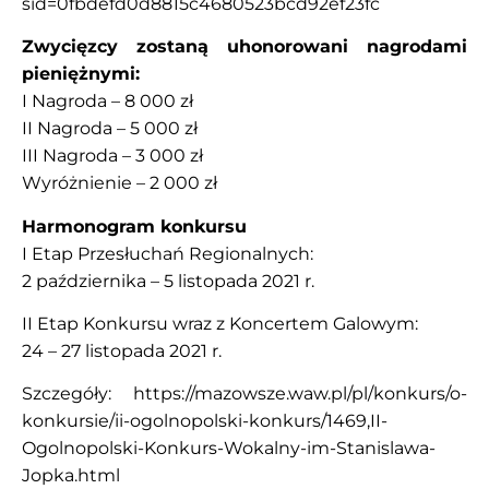
sid=0fbdefd0d8815c4680523bcd92ef23fc
Zwycięzcy zostaną uhonorowani nagrodami
pieniężnymi:
I Nagroda – 8 000 zł
II Nagroda – 5 000 zł
III Nagroda – 3 000 zł
Wyróżnienie – 2 000 zł
Harmonogram konkursu
I Etap Przesłuchań Regionalnych:
2 października – 5 listopada 2021 r.
II Etap Konkursu wraz z Koncertem Galowym:
24 – 27 listopada 2021 r.
Szczegóły:
https://mazowsze.waw.pl/pl/konkurs/o-
konkursie/ii-ogolnopolski-konkurs/1469,II-
Ogolnopolski-Konkurs-Wokalny-im-Stanislawa-
Jopka.html