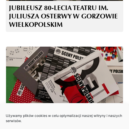
JUBILEUSZ 80-LECIA TEATRU IM.
JULIUSZA OSTERWY W GORZOWIE
WIELKOPOLSKIM
Używamy plików cookies w celu optymalizacji naszej witryny i naszych
ZAPRASZAMY DO NADSYŁANIA
serwisów.
ARTYKUŁÓW DO 25. NUMERU