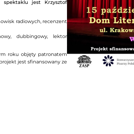
pektaklu jest Krzysztof
howisk radiowych, recenzent
lmowy, dubbingowy, lektor
ym roku objęty patronatem
rojekt jest sfinansowany ze