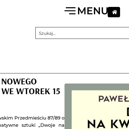
Ń NOWEGO
 WE WTOREK 15
skim Przedmieściu 87/89 o
rmatywne sztuki „Dwoje na