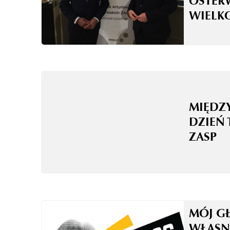
OSTER
WIELK
MIĘD
DZIEŃ 
ZASP
MÓJ G
WŁASN