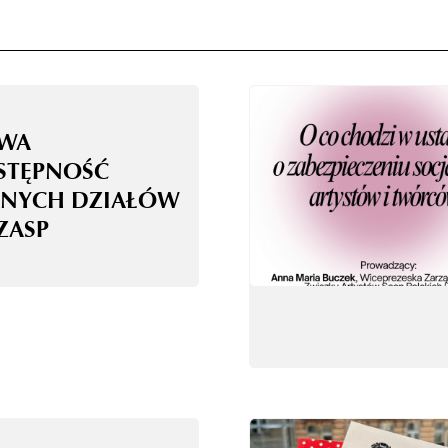
WA
STĘPNOŚĆ
NYCH DZIAŁÓW
ZASP