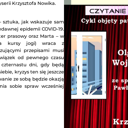
erii Krzysztofa Nowika.
– sztuka, jak wskazuje sam
iedawnej epidemii COVID-19.
ter prasowy oraz Marta – w
ca kursy jogi) wraca z
ązującymi przepisami musi
związek od pewnego czasu
 czternastu dni, gdy będą
ebie, kryzys ten się jeszcze
wanie ze sobą będzie okazją
nia sobie spraw wcześniej