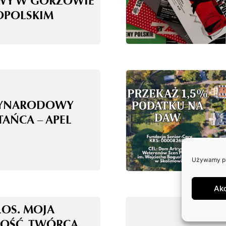
WY W GORZOWIE
OPOLSKIM
ZYNARODOWY
TAŃCA – APEL
Używamy pli
Ak
ŁOS. MOJA
OŚĆ. TWÓRCA