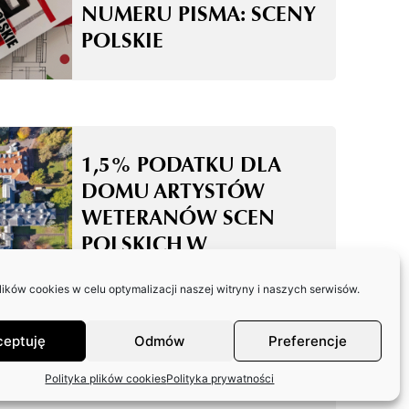
NUMERU PISMA: SCENY
POLSKIE
1,5% PODATKU DLA
DOMU ARTYSTÓW
WETERANÓW SCEN
POLSKICH W
SKOLIMOWIE
ków cookies w celu optymalizacji naszej witryny i naszych serwisów.
ceptuję
Odmów
Preferencje
Polityka plików cookies
Polityka prywatności
ODPOWIEDŹ ZASP W