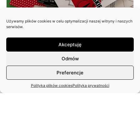
Używamy plików cookies w celu optymalizacji naszej witryny i naszych
ZAPRASZAMY DO NADSYŁANIA
serwisów.
ARTYKUŁÓW DO 25. NUMERU
PISMA: SCENY POLSKIE
Akceptuję
Odmów
Preferencje
Polityka plików cookies
Polityka prywatności
MIĘDZYNARODOWY DZIEŃ TAŃCA
– APEL ZASP