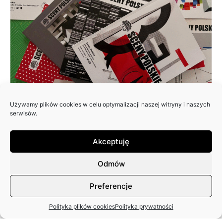
Używamy plików cookies w celu optymalizacji naszej witryny i naszych
ZAPRASZAMY DO NADSYŁANIA
serwisów.
ARTYKUŁÓW DO 25. NUMERU
PISMA: SCENY POLSKIE
Akceptuję
Odmów
Preferencje
Polityka plików cookies
Polityka prywatności