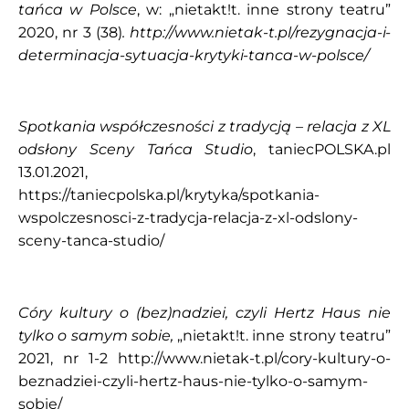
tańca w Polsce
, w: „nietakt!t. inne strony teatru”
2020, nr 3 (38)
.
http://www.nietak-t.pl/rezygnacja-i-
determinacja-sytuacja-krytyki-tanca-w-polsce/
Spotkania współczesności z tradycją – relacja z XL
odsłony Sceny Tańca Studio
, taniecPOLSKA.pl
13.01.2021,
https://taniecpolska.pl/krytyka/spotkania-
wspolczesnosci-z-tradycja-relacja-z-xl-odslony-
sceny-tanca-studio/
Córy kultury o (bez)nadziei, czyli Hertz Haus nie
tylko o samym sobie,
„nietakt!t. inne strony teatru”
2021, nr 1-2
http://www.nietak-t.pl/cory-kultury-o-
beznadziei-czyli-hertz-haus-nie-tylko-o-samym-
sobie/