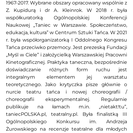
1967-2017. Wybrane obszary opracowany wspólnie z
Z. Kupidurą i dr A. Kleinrok. W 2018 r. była
współkuratorką Ogólnopolskiej Konferencji
Naukowej „Taniec w Warszawie. Społeczeństwo,
edukacja, kultura” w Centrum Sztuki Tańca. W 2021
r. była współorganizatorką I Oddolnego Kongresu
Tańca przeciwko przemocy. Jest prezeską Fundacji
„Myśl w Ciele” i założycielką Warszawskiej Pracowni
Kinetograficznej. Praktyka taneczna, bezpośrednie
doświadczanie różnych form ruchu jest
integralnym elementem jej warsztatu
teoretycznego. Jako krytyczka pisze głównie o
nurcie teatru tańca i nowej choreografii /
choreografii eksperymentalnej. Regularnie
publikuje na łamach m.in. „nietakt!tu”,
taniecPOLSKA.pl,
teatralny.pl
. Była finalistką III
Ogólnopolskiego Konkursu im. Andrzeja
Żurowskiego na recenzje teatralne dla młodych