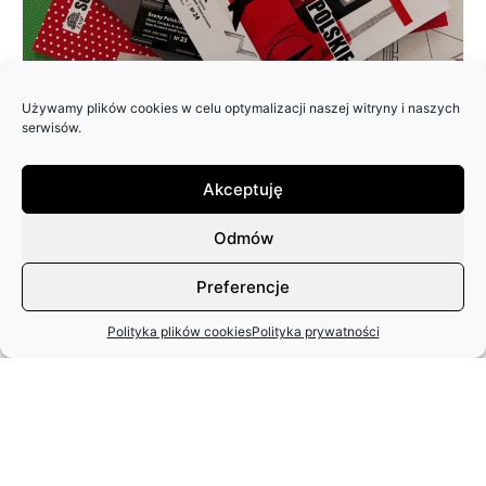
Używamy plików cookies w celu optymalizacji naszej witryny i naszych
ZAPRASZAMY DO NADSYŁANIA
serwisów.
ARTYKUŁÓW DO 25. NUMERU
PISMA: SCENY POLSKIE
Akceptuję
Odmów
Preferencje
Polityka plików cookies
Polityka prywatności
MIĘDZYNARODOWY DZIEŃ TAŃCA
– APEL ZASP