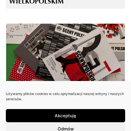
WIELKOPOLSKIM
Używamy plików cookies w celu optymalizacji naszej witryny i naszych
ZAPRASZAMY DO NADSYŁANIA
serwisów.
ARTYKUŁÓW DO 25. NUMERU
PISMA: SCENY POLSKIE
Akceptuję
Odmów