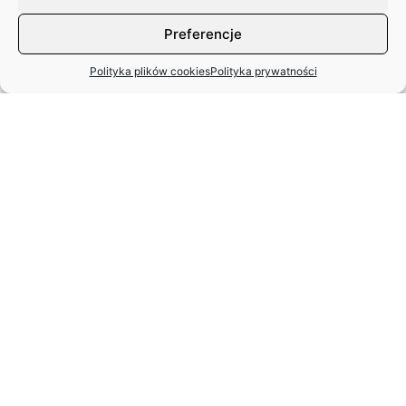
Preferencje
Polityka plików cookies
Polityka prywatności
MIĘDZYNARODOWY DZIEŃ TAŃCA
– APEL ZASP