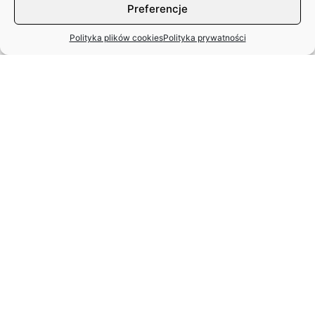
Preferencje
Polityka plików cookies
Polityka prywatności
MIĘDZYNARODOWY DZIEŃ TAŃCA
– APEL ZASP