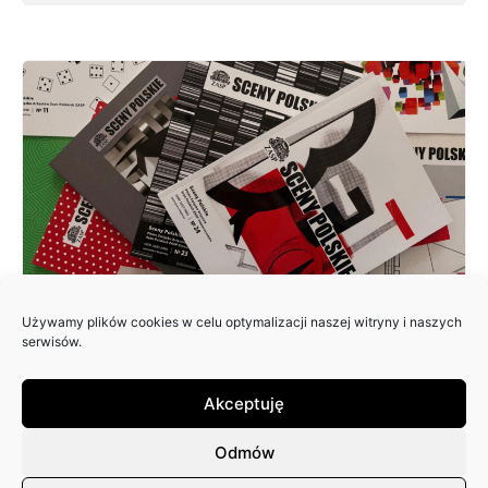
Używamy plików cookies w celu optymalizacji naszej witryny i naszych
ZAPRASZAMY DO NADSYŁANIA
serwisów.
ARTYKUŁÓW DO 25. NUMERU
PISMA: SCENY POLSKIE
Akceptuję
Odmów