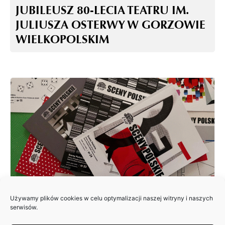
JUBILEUSZ 80-LECIA TEATRU IM.
JULIUSZA OSTERWY W GORZOWIE
WIELKOPOLSKIM
Używamy plików cookies w celu optymalizacji naszej witryny i naszych
ZAPRASZAMY DO NADSYŁANIA
serwisów.
ARTYKUŁÓW DO 25. NUMERU