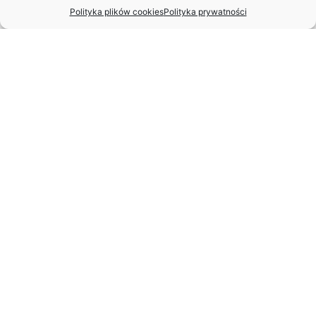
Polityka plików cookies
Polityka prywatności
MIĘDZYNARODOWY DZIEŃ TAŃCA
– APEL ZASP