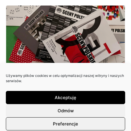
Używamy plików cookies w celu optymalizacji naszej witryny i naszych
ZAPRASZAMY DO NADSYŁANIA
serwisów.
ARTYKUŁÓW DO 25. NUMERU
PISMA: SCENY POLSKIE
Akceptuję
Odmów
Preferencje