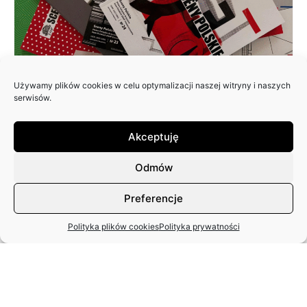
Używamy plików cookies w celu optymalizacji naszej witryny i naszych
ZAPRASZAMY DO NADSYŁANIA
serwisów.
ARTYKUŁÓW DO 25. NUMERU
PISMA: SCENY POLSKIE
Akceptuję
Odmów
Preferencje
Polityka plików cookies
Polityka prywatności
MIĘDZYNARODOWY DZIEŃ TAŃCA
– APEL ZASP