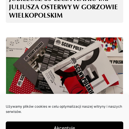
JULIUSZA OSTERWY W GORZOWIE
WIELKOPOLSKIM
Używamy plików cookies w celu optymalizacji naszej witryny i naszych
ZAPRASZAMY DO NADSYŁANIA
serwisów.
ARTYKUŁÓW DO 25. NUMERU
PISMA: SCENY POLSKIE
Akceptuję