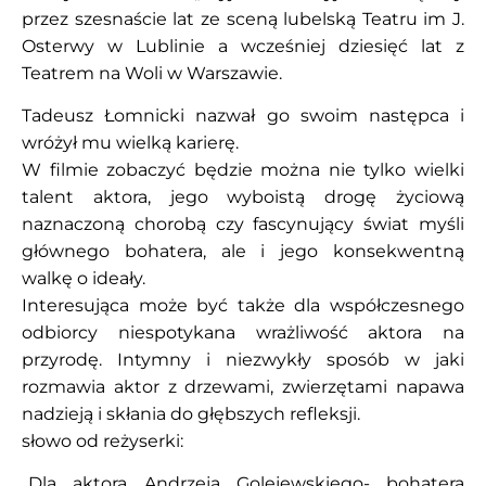
przez szesnaście lat ze sceną lubelską Teatru im J.
Osterwy w Lublinie a wcześniej dziesięć lat z
Teatrem na Woli w Warszawie.
Tadeusz Łomnicki nazwał go swoim następca i
wróżył mu wielką karierę.
W filmie zobaczyć będzie można nie tylko wielki
talent aktora, jego wyboistą drogę życiową
naznaczoną chorobą czy fascynujący świat myśli
głównego bohatera, ale i jego konsekwentną
walkę o ideały.
Interesująca może być także dla współczesnego
odbiorcy niespotykana wrażliwość aktora na
przyrodę. Intymny i niezwykły sposób w jaki
rozmawia aktor z drzewami, zwierzętami napawa
nadzieją i skłania do głębszych refleksji.
słowo od reżyserki:
„Dla aktora Andrzeja Golejewskiego- bohatera