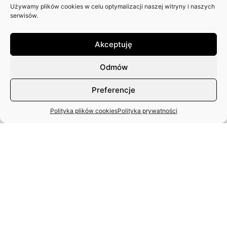
Używamy plików cookies w celu optymalizacji naszej witryny i naszych
ZAPRASZAMY DO NADSYŁANIA
serwisów.
ARTYKUŁÓW DO 25. NUMERU
PISMA: SCENY POLSKIE
Akceptuję
Odmów
Preferencje
Polityka plików cookies
Polityka prywatności
MIĘDZYNARODOWY DZIEŃ TAŃCA
– APEL ZASP