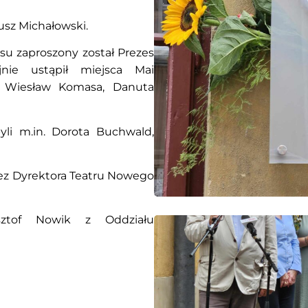
usz Michałowski.
su zaproszony został Prezes
jnie ustąpił miejsca Mai
. Wiesław Komasa, Danuta
li m.in. Dorota Buchwald,
zez Dyrektora Teatru Nowego
sztof Nowik z Oddziału