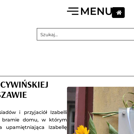
 CYWIŃSKIEJ
SZAWIE
adów i przyjaciół Izabelli
zy bramie domu, w którym
a upamiętniająca Izabellę