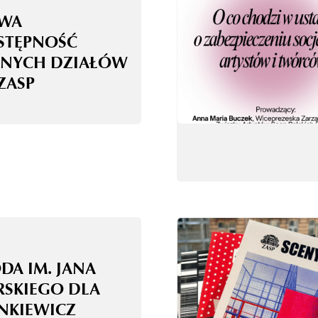
WA
STĘPNOŚĆ
NYCH DZIAŁÓW
ZASP
DA IM. JANA
RSKIEGO DLA
ANKIEWICZ