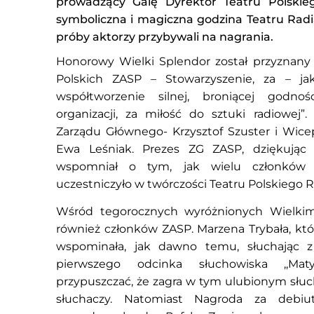
prowadzący Galę Dyrektor Teatru Polskie
symboliczna i magiczna godzina Teatru Radi
próby aktorzy przybywali na nagrania.
Honorowy Wielki Splendor został przyznany
Polskich ZASP – Stowarzyszenie, za – jak 
współtworzenie silnej, broniącej godno
organizacji, za miłość do sztuki radiowej”
Zarządu Głównego- Krzysztof Szuster i Wic
Ewa Leśniak. Prezes ZG ZASP, dziękując 
wspomniał o tym, jak wielu członków 
uczestniczyło w twórczości Teatru Polskiego R
Wśród tegorocznych wyróżnionych Wielkim
również członków ZASP. Marzena Trybała, któr
wspominała, jak dawno temu, słuchając z 
pierwszego odcinka słuchowiska ,,Mat
przypuszczać, że zagra w tym ulubionym słuc
słuchaczy. Natomiast Nagroda za debiut