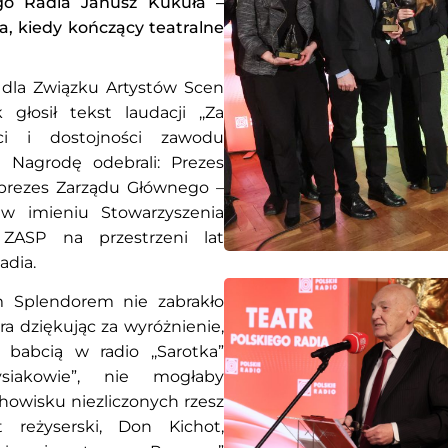
go Radia Janusz Kukuła –
a, kiedy kończący teatralne
 dla Związku Artystów Scen
głosił tekst laudacji ,,Za
ści i dostojności zawodu
. Nagrodę odebrali: Prezes
eprezes Zarządu Głównego –
w imieniu Stowarzyszenia
ZASP na przestrzeni lat
adia.
 Splendorem nie zabrakło
a dziękując za wyróżnienie,
babcią w radio ,,Sarotka”
ysiakowie”, nie mogłaby
howisku niezliczonych rzesz
 reżyserski, Don Kichot,