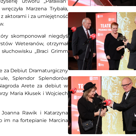
żyserię utworu ,,Parawan”
 wręczyła Marzena Trybała,
ę z aktorami i za umiejętność
w.
który skomponował niegdyś
stów Weteranów, otrzymał
łuchowisku ,,Braci Grimm
ie za Debiut Dramaturgiczny
ule, Splendor Splendorów
Nagroda Arete za debiut w
orzy Maria Kłusek i Wojciech
 Joanna Rawik i Katarzyna
im na fortepianie Marcina