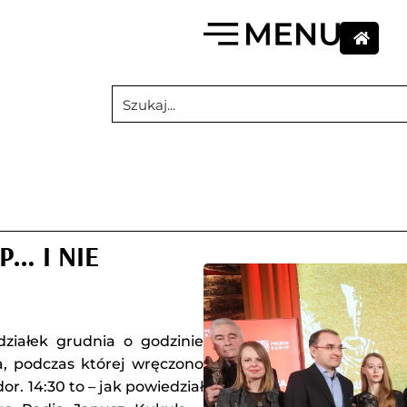
P… I NIE
działek grudnia o godzinie
ia, podczas której wręczono
or. 14:30 to – jak powiedział