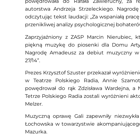
powędrowała do Rafała Zawieruchy, za re
autorstwa Andrzeja Strzeleckiego. Nagrodę
odczytując tekst laudacji: ,,Za wspaniałą prac
przenikliwej analizy psychologicznej bohateró
Zaprzyjaźniony z ZASP Marcin Nierubiec, 
piękną muzykę do piosenki dla Domu Arty
Nagrodę Amadeusz za debiut muzyczny w s
27/14”.
Prezes Krzysztof Szuster przekazał wyróżnien
w Teatrze Polskiego Radia, Annie Szamot
powędrował do rąk Zdzisława Wardejna, a 
Tetrze Polskiego Radia zostali wyróżnieni akt
Melzer.
Muzyczną oprawę Gali zapewniły niezwykła
Łochowska w towarzystwie akompaniującego 
Mazurka.