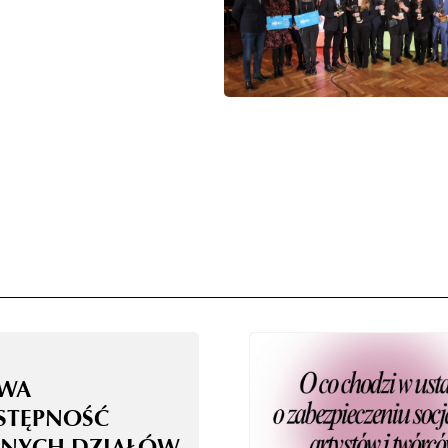
WA
STĘPNOŚĆ
NYCH DZIAŁÓW