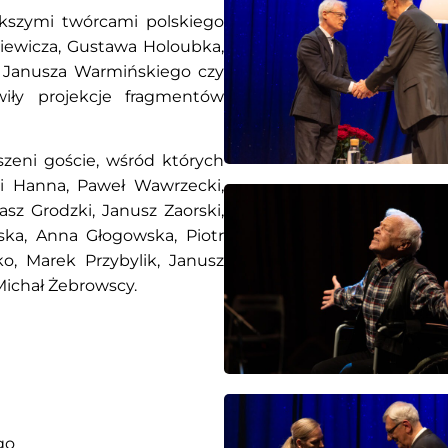
ększymi twórcami polskiego
kiewicza, Gustawa Holoubka,
 Janusza Warmińskiego czy
iły projekcje fragmentów
szeni goście, wśród których
a i Hanna, Paweł Wawrzecki,
sz Grodzki, Janusz Zaorski,
ska, Anna Głogowska, Piotr
o, Marek Przybylik, Janusz
 Michał Żebrowscy.
go