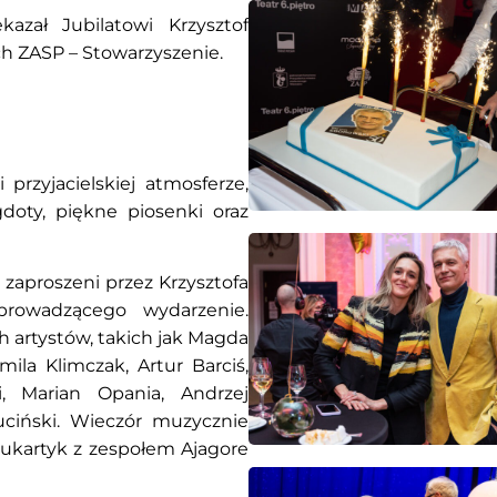
azał Jubilatowi Krzysztof
ch ZASP – Stowarzyszenie.
przyjacielskiej atmosferze,
oty, piękne piosenki oraz
 zaproszeni przez Krzysztofa
 prowadzącego wydarzenie.
 artystów, takich jak Magda
ila Klimczak, Artur Barciś,
, Marian Opania, Andrzej
uciński. Wieczór muzycznie
Bukartyk z zespołem Ajagore