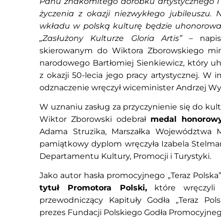
Panu znakomitego dorobku artystycznego i 
życzenia z okazji niezwykłego jubileuszu
wkładu w polską kulturę będzie uhonorow
„Zasłużony Kulturze Gloria Artis”
– napisa
skierowanym do Wiktora Zborowskiego minis
narodowego Bartłomiej Sienkiewicz, który u
z okazji 50-lecia jego pracy artystycznej. W i
odznaczenie wręczył wiceminister Andrzej Wy
W uznaniu zasług za przyczynienie się do ku
Wiktor Zborowski odebrał
medal honorow
Adama Struzika, Marszałka Województwa 
pamiątkowy dyplom wręczyła Izabela Stelmań
Departamentu Kultury, Promocji i Turystyki.
Jako autor hasła promocyjnego „Teraz Polska
tytuł Promotora Polski,
które wręczyli p
przewodniczący Kapituły Godła „Teraz Polsk
prezes Fundacji Polskiego Godła Promocyjneg