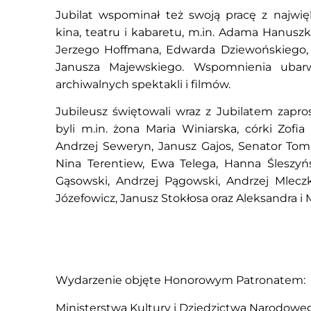
Jubilat wspominał też swoją pracę z najwi
kina, teatru i kabaretu, m.in. Adama Hanusz
Jerzego Hoffmana, Edwarda Dziewońskiego,
Janusza Majewskiego. Wspomnienia ubarw
archiwalnych spektakli i filmów.
Jubileusz świętowali wraz z Jubilatem zapro
byli m.in. żona Maria Winiarska, córki Zofi
Andrzej Seweryn, Janusz Gajos, Senator Toma
Nina Terentiew, Ewa Telega, Hanna Śleszyń
Gąsowski, Andrzej Pągowski, Andrzej Mleczk
Józefowicz, Janusz Stokłosa oraz Aleksandra i
Wydarzenie objęte Honorowym Patronatem:
Ministerstwa Kultury i Dziedzictwa Narodowe