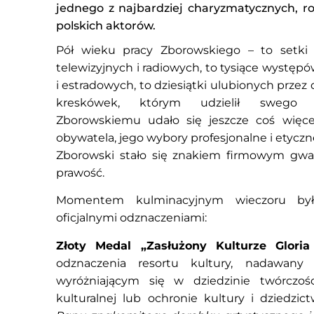
jednego z najbardziej charyzmatycznych, r
polskich aktorów.
Pół wieku pracy Zborowskiego – to setki r
telewizyjnych i radiowych, to tysiące wystę
i estradowych, to dziesiątki ulubionych przez 
kreskówek, którym udzielił swego n
Zborowskiemu udało się jeszcze coś więcej
obywatela, jego wybory profesjonalne i etycz
Zborowski stało się znakiem firmowym gwar
prawość.
Momentem kulminacyjnym wieczoru było
oficjalnymi odznaczeniami:
Złoty Medal „Zasłużony Kulturze Gloria 
odznaczenia resortu kultury, nadawany
wyróżniającym się w dziedzinie twórczości 
kulturalnej lub ochronie kultury i dziedz