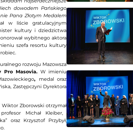
składam najserdeczniejsze
. Niech dowodem Pańskiego
anie Pana Złotym Medalem
ł w liście gratulacyjnym
ter kultury i dziedzictwa
honorował wybitnego aktora
mieniu szefa resortu kultury
robiec.
lturalnego rozwoju Mazowsza
y Pro Masovia.
W imieniu
Mazowieckiego
,
medal oraz
ska, Zastępczyni Dyrektora
” Wiktor Zborowski otrzymał
rofesor Michał Kleiber,
a” oraz Krzysztof Przybył,
o.