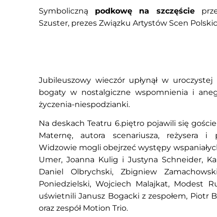
Symboliczną
podkowę na szczęście
przek
Szuster, prezes Związku Artystów Scen Polski
Jubileuszowy wieczór upłynął w uroczystej i 
bogaty w nostalgiczne wspomnienia i anegd
życzenia-niespodzianki.
Na deskach Teatru 6.piętro pojawili się goście
Maternę, autora scenariusza, reżysera i
Widzowie mogli obejrzeć występy wspaniałych
Umer, Joanna Kulig i Justyna Schneider, Kam
Daniel Olbrychski, Zbigniew Zamachowski
Poniedzielski, Wojciech Malajkat, Modest R
uświetnili Janusz Bogacki z zespołem, Piotr 
oraz zespół Motion Trio.