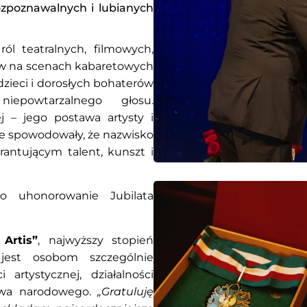
ozpoznawalnych i lubianych
ól teatralnych, filmowych,
pów na scenach kabaretowych
dzieci i dorosłych bohaterów
iepowtarzalnego głosu.
 – jego postawa artysty i
ne spowodowały, że nazwisko
antującym talent, kunszt i
 uhonorowanie Jubilata
Artis”
, najwyższy stopień
 jest osobom szczególnie
artystycznej, działalności
ictwa narodowego.
„Gratuluję