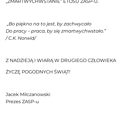
„ZMARTWYCHWSTANIE” ETOSU ZASP-U.
„Bo piękno na to jest, by zachwycało
Do pracy – praca, by się zmartwychwstało.”
/ C.K. Norwid/
Z NADZIEJĄ I WIARĄ W DRUGIEGO CZŁOWIEKA
ŻYCZĘ POGODNYCH ŚWIĄT!
Jacek Milczanowski
Prezes ZASP-u