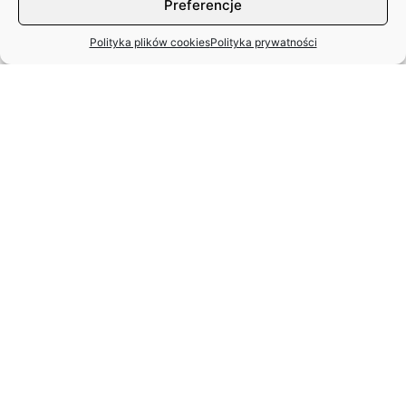
Preferencje
Polityka plików cookies
Polityka prywatności
MIĘDZYNARODOWY DZIEŃ TAŃCA
– APEL ZASP