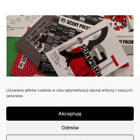
Używamy plików cookies w celu optymalizacji naszej witryny i naszych
ZAPRASZAMY DO NADSYŁANIA
serwisów.
ARTYKUŁÓW DO 25. NUMERU
PISMA: SCENY POLSKIE
Akceptuję
Odmów