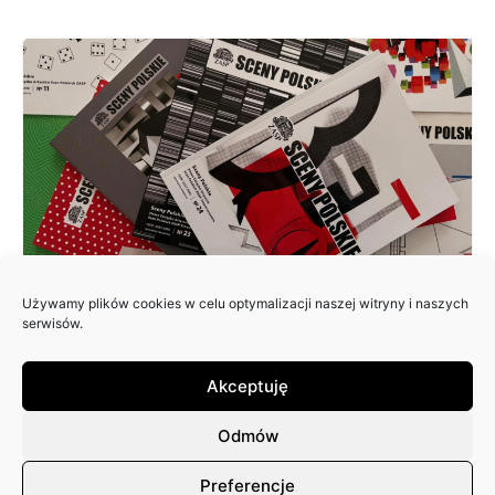
Używamy plików cookies w celu optymalizacji naszej witryny i naszych
ZAPRASZAMY DO NADSYŁANIA
serwisów.
ARTYKUŁÓW DO 25. NUMERU
PISMA: SCENY POLSKIE
Akceptuję
Odmów
Preferencje