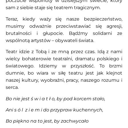
poczucie wspólnoty w dzisiejszym świecie, który
sam z siebie staje się teatrem tragicznym.
Teraz, kiedy waży się nasze bezpieczeństwo,
musimy odważnie przeciwstawiać się agresji,
brutalności i głupocie. Bądźmy solidarni ze
wspólnotą artystów – obywateli świata.
Teatr idzie z Tobą i ze mną przez czas. Idą z nami
wielcy bohaterowie teatralni, dramatu polskiego i
światowego. Idziemy w przyszłość. To brzmi
dumnie, bo wiara w siłę teatru jest jak klejnot
naszej kultury, wyobraźni, pracy, naszego rozumu i
serca.
Bo nie jest ś w i a t ł o, by pod korcem stało,
Ani s ó l z i e m i do przypraw kuchennych,
Bo piękno na to jest, by zachwycało