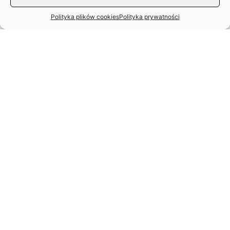
Polityka plików cookies
Polityka prywatności
MIĘDZYNARODOWY DZIEŃ TAŃCA
– APEL ZASP