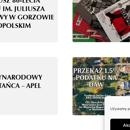
USZ 80-LECIA
 IM. JULIUSZA
WY W GORZOWIE
OPOLSKIM
ZYNARODOWY
TAŃCA – APEL
Używamy pli
Ak