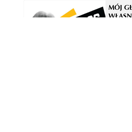
MÓJ G
WŁASN
TO NI
TECHN
ZASADA
W OBR
GŁOSO
DUBBI
LEKTO
KASA 