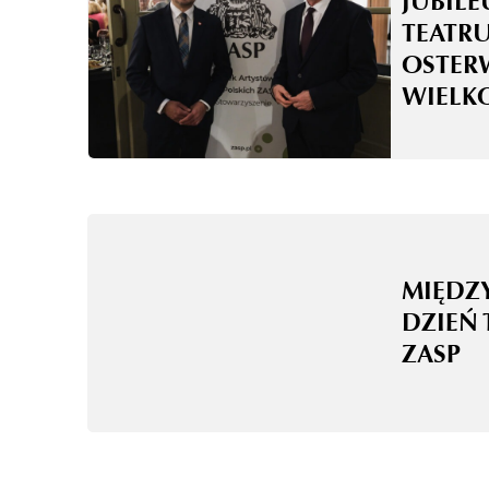
JUBILE
TEATRU
OSTER
WIELK
MIĘD
DZIEŃ 
ZASP