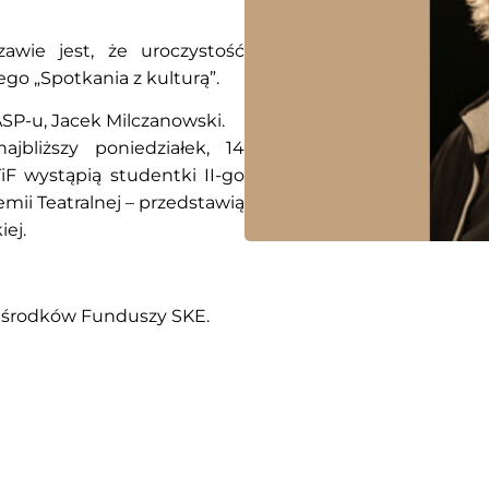
wie jest, że uroczystość
go „Spotkania z kulturą”.
ASP-u, Jacek Milczanowski.
bliższy poniedziałek, 14
iF wystąpią studentki II-go
mii Teatralnej – przedstawią
ej.
e środków Funduszy SKE.