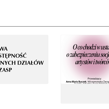
WA
STĘPNOŚĆ
NYCH DZIAŁÓW
ZASP