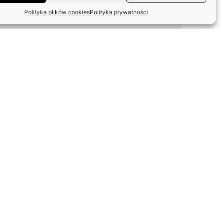
Polityka plików cookies
Polityka prywatności
ODPOWIEDŹ ZASP W
SPRAWIE FUNDACJI
ARTYSTÓW
WETERANÓW SCEN
POLSKICH
TOMASZ GĘSIKOWSKI Z