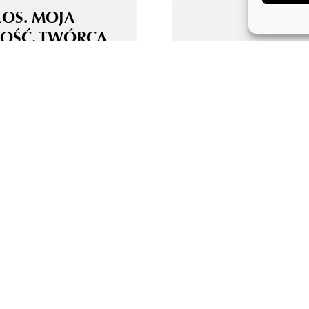
ŁOS. MOJA
OŚĆ. TWÓRCA
E ALGORYTM!
OLOGIA AI Z
MI – KOALICJA
ONIE AKTORÓW
WYCH I
NGOWYCH ORAZ
RÓW
ZASP NIECZYNNA