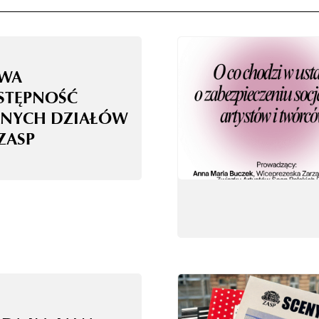
WA
STĘPNOŚĆ
NYCH DZIAŁÓW
ZASP