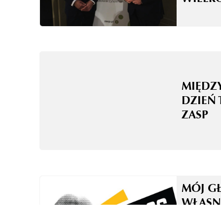
MIĘD
DZIEŃ 
ZASP
MÓJ G
WŁASN
TO NI