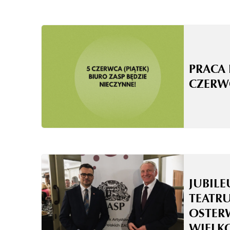
PRACA 
CZERW
JUBILE
TEATRU
OSTER
WIELK