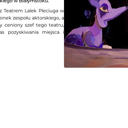
kiego w Białymstoku.
 z Teatrem Lalek Pleciuga w
złonek zespołu aktorskiego, a
y ceniony szef tego teatru,
as pozyskiwania miejsca i