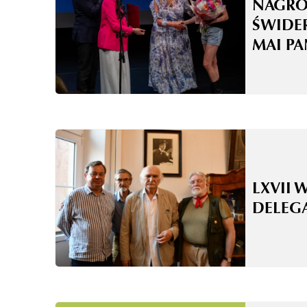
NAGRO
ŚWIDE
MAI P
LXVII 
DELEG