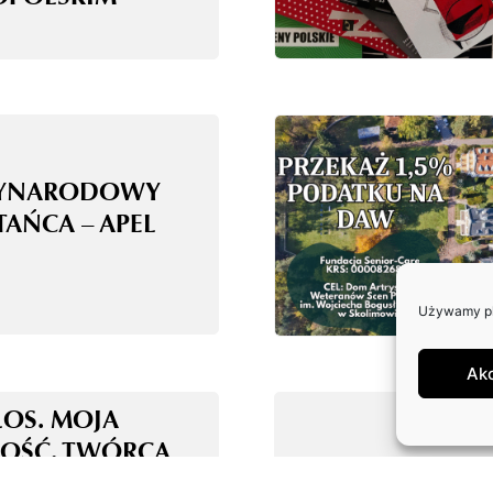
ZYNARODOWY
TAŃCA – APEL
Używamy pli
Ak
ŁOS. MOJA
OŚĆ. TWÓRCA
E ALGORYTM!