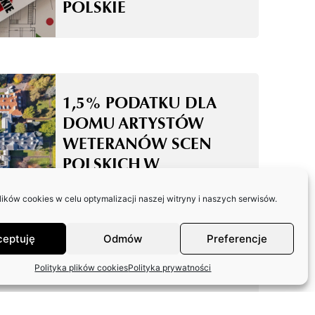
POLSKIE
1,5% PODATKU DLA
DOMU ARTYSTÓW
WETERANÓW SCEN
POLSKICH W
SKOLIMOWIE
ków cookies w celu optymalizacji naszej witryny i naszych serwisów.
ceptuję
Odmów
Preferencje
Polityka plików cookies
Polityka prywatności
ODPOWIEDŹ ZASP W
SPRAWIE FUNDACJI