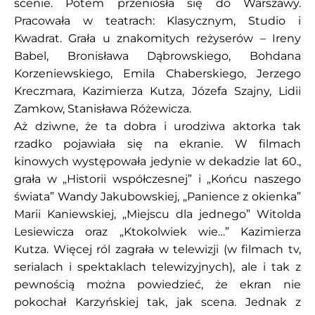
scenie. Potem przeniosła się do Warszawy.
Pracowała w teatrach: Klasycznym, Studio i
Kwadrat. Grała u znakomitych reżyserów – Ireny
Babel, Bronisława Dąbrowskiego, Bohdana
Korzeniewskiego, Emila Chaberskiego, Jerzego
Kreczmara, Kazimierza Kutza, Józefa Szajny, Lidii
Zamkow, Stanisława Różewicza.
Aż dziwne, że ta dobra i urodziwa aktorka tak
rzadko pojawiała się na ekranie. W filmach
kinowych występowała jedynie w dekadzie lat 60.,
grała w „Historii współczesnej” i „Końcu naszego
świata” Wandy Jakubowskiej, „Panience z okienka”
Marii Kaniewskiej, „Miejscu dla jednego” Witolda
Lesiewicza oraz „Ktokolwiek wie…” Kazimierza
Kutza. Więcej ról zagrała w telewizji (w filmach tv,
serialach i spektaklach telewizyjnych), ale i tak z
pewnością można powiedzieć, że ekran nie
pokochał Karzyńskiej tak, jak scena. Jednak z