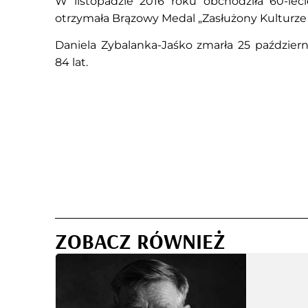
W listopadzie 2016 roku obchodziła 60-leci
otrzymała Brązowy Medal „Zasłużony Kulturze Gl
Daniela Zybalanka-Jaśko zmarła 25 paździer
84 lat.
ZOBACZ RÓWNIEŻ