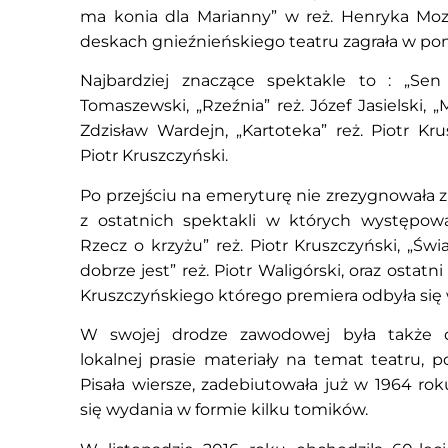
ma konia dla Marianny” w reż. Henryka Moz
deskach gnieźnieńskiego teatru zagrała w po
Najbardziej znaczące spektakle to : „Sen 
Tomaszewski, „Rzeźnia” reż. Józef Jasielski, „
Zdzisław Wardejn, „Kartoteka” reż. Piotr Krusz
Piotr Kruszczyński.
Po przejściu na emeryturę nie zrezygnowała z
z ostatnich spektakli w których występowa
Rzecz o krzyżu” reż. Piotr Kruszczyński, „Św
dobrze jest” reż. Piotr Waligórski, oraz ostatn
Kruszczyńskiego którego premiera odbyła się 
W swojej drodze zawodowej była także dz
lokalnej prasie materiały na temat teatru, po
Pisała wiersze, zadebiutowała już w 1964 rok
się wydania w formie kilku tomików.