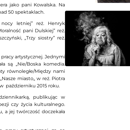
era jako pani Kowalska. Na
nad 50 spektaklach.
nocy letniej” reż. Henryk
Moralność pani Dulskiej” reż.
czyński, „Trzy siostry” reż.
 pracy artystycznej. Jednymi
ła są „Nie/Boska komedia.
iaty równoległe/Między nami
i „Nasze miasto„ w reż. Piotra
w październiku 2015 roku.
iennikarką, publikując w
ezji czy życia kulturalnego.
u, a jej twórczość doczekała