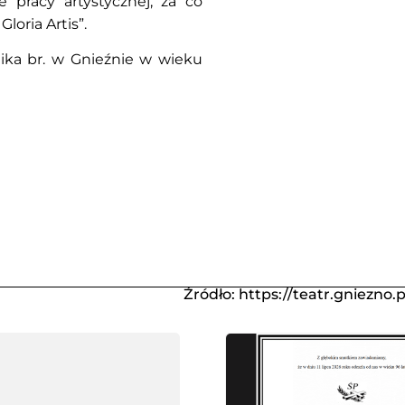
e pracy artystycznej, za co
oria Artis”.
nika br. w Gnieźnie w wieku
Źródło: https://teatr.gniezno