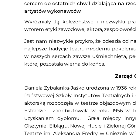
sercem do ostatnich chwil działająca na rz
artystów wykonawców.
Wyróżniały Ją koleżeństwo i niezwykła pra
wzorem etyki zawodowej aktora, zespołowości t
Jest nam niezwykle przykro, że odeszła od na
najlepsze tradycje teatru młodemu pokoleniu 
w naszych sercach zawsze uśmiechnięta, pełn
której pozostała wierna do końca.
Zarząd 
Daniela Zybalanka-Jaśko urodzona w 1936 ro
Państwowej Szkoły Instytutów Teatralnych i
aktorską rozpoczęła w teatrze objazdowym d
Estradzie. Zadebiutowała w roku 1956 w Te
uzyskaniem dyplomu. Grała między inny
Olsztynie, Elblągu, Nowej Hucie i Zielonej Gór
Teatrze im. Aleksandra Fredry w Gnieźnie w