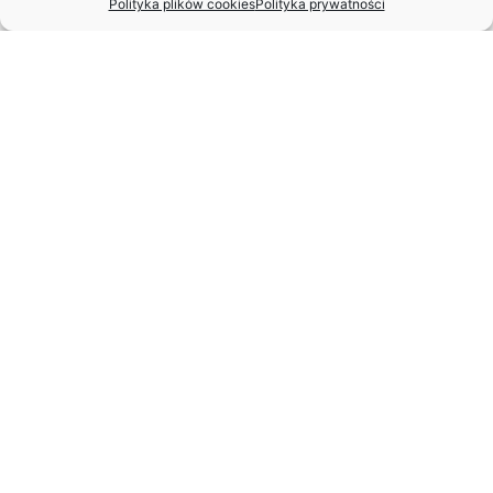
Polityka plików cookies
Polityka prywatności
STANISŁAW SPARAŻYŃSKI
22.07.1931 r. –
24.11.2025 r.
WANDA BARGIEŁOWSKA-
BARGEYŁŁO