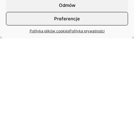
18.12.2025 r.
Odmów
Preferencje
Polityka plików cookies
Polityka prywatności
STANISŁAW SPARAŻYŃSKI
22.07.1931 r. –
24.11.2025 r.