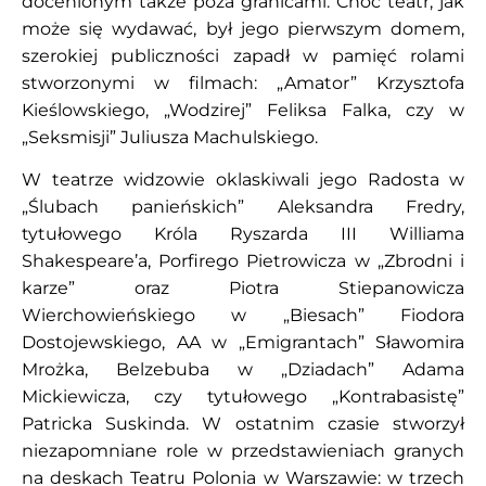
docenionym także poza granicami. Choć teatr, jak
może się wydawać, był jego pierwszym domem,
szerokiej publiczności zapadł w pamięć rolami
stworzonymi w filmach: „Amator” Krzysztofa
Kieślowskiego, „Wodzirej” Feliksa Falka, czy w
„Seksmisji” Juliusza Machulskiego.
W teatrze widzowie oklaskiwali jego Radosta w
„Ślubach panieńskich” Aleksandra Fredry,
tytułowego Króla Ryszarda III Williama
Shakespeare’a, Porfirego Pietrowicza w „Zbrodni i
karze” oraz Piotra Stiepanowicza
Wierchowieńskiego w „Biesach” Fiodora
Dostojewskiego, AA w „Emigrantach” Sławomira
Mrożka, Belzebuba w „Dziadach” Adama
Mickiewicza, czy tytułowego „Kontrabasistę”
Patricka Suskinda. W ostatnim czasie stworzył
niezapomniane role w przedstawieniach granych
na deskach Teatru Polonia w Warszawie: w trzech