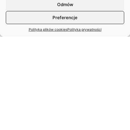
18.12.2025 r.
Odmów
Preferencje
Polityka plików cookies
Polityka prywatności
STANISŁAW SPARAŻYŃSKI
22.07.1931 r. –
24.11.2025 r.