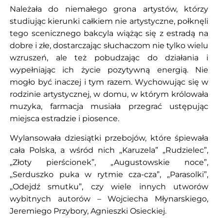
Należała do niemałego grona artystów, którzy
studiując kierunki całkiem nie artystyczne, połknęli
tego scenicznego bakcyla wiążąc się z estradą na
dobre i złe, dostarczając słuchaczom nie tylko wielu
wzruszeń, ale też pobudzając do działania i
wypełniając ich życie pozytywną energią. Nie
mogło być inaczej i tym razem. Wychowując się w
rodzinie artystycznej, w domu, w którym królowała
muzyka, farmacja musiała przegrać ustępując
miejsca estradzie i piosence.
Wylansowała dziesiątki przebojów, które śpiewała
cała Polska, a wśród nich „Karuzela” „Rudzielec”,
„Złoty pierścionek”, „Augustowskie noce”,
„Serduszko puka w rytmie cza-cza”, „Parasolki”,
„Odejdź smutku”, czy wiele innych utworów
wybitnych autorów – Wojciecha Młynarskiego,
Jeremiego Przybory, Agnieszki Osieckiej.