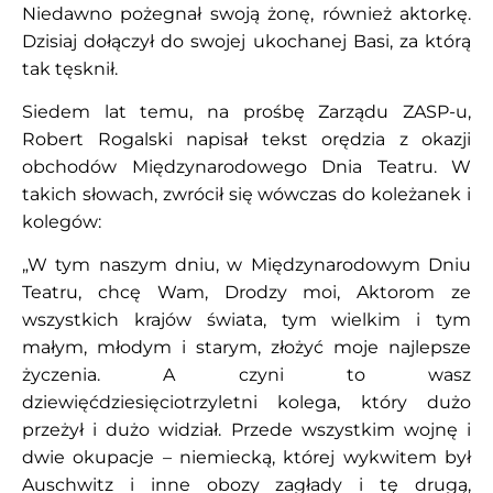
Niedawno pożegnał swoją żonę, również aktorkę.
Dzisiaj dołączył do swojej ukochanej Basi, za którą
tak tęsknił.
Siedem lat temu, na prośbę Zarządu ZASP-u,
Robert Rogalski napisał tekst orędzia z okazji
obchodów Międzynarodowego Dnia Teatru. W
takich słowach, zwrócił się wówczas do koleżanek i
kolegów:
„W tym naszym dniu, w Międzynarodowym Dniu
Teatru, chcę Wam, Drodzy moi, Aktorom ze
wszystkich krajów świata, tym wielkim i tym
małym, młodym i starym, złożyć moje najlepsze
życzenia. A czyni to wasz
dziewięćdziesięciotrzyletni kolega, który dużo
przeżył i dużo widział. Przede wszystkim wojnę i
dwie okupacje – niemiecką, której wykwitem był
Auschwitz i inne obozy zagłady i tę drugą,