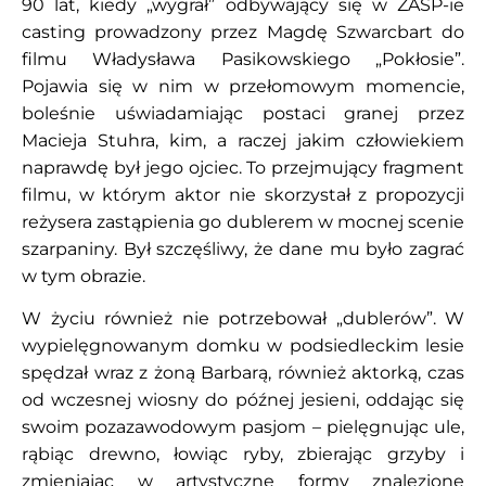
90 lat, kiedy „wygrał” odbywający się w ZASP-ie
casting prowadzony przez Magdę Szwarcbart do
filmu Władysława Pasikowskiego „Pokłosie”.
Pojawia się w nim w przełomowym momencie,
boleśnie uświadamiając postaci granej przez
Macieja Stuhra, kim, a raczej jakim człowiekiem
naprawdę był jego ojciec. To przejmujący fragment
filmu, w którym aktor nie skorzystał z propozycji
reżysera zastąpienia go dublerem w mocnej scenie
szarpaniny. Był szczęśliwy, że dane mu było zagrać
w tym obrazie.
W życiu również nie potrzebował „dublerów”. W
wypielęgnowanym domku w podsiedleckim lesie
spędzał wraz z żoną Barbarą, również aktorką, czas
od wczesnej wiosny do późnej jesieni, oddając się
swoim pozazawodowym pasjom – pielęgnując ule,
rąbiąc drewno, łowiąc ryby, zbierając grzyby i
zmieniając w artystyczne formy znalezione