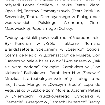
reżyserii Leona Schillera, a także Teatru Ziemi
Opolskiej, Teatrów Dramatycznych (Teatr Polski) w
Szczecinie, Teatru Dramatycznego w Elblągu oraz
warszawskich: Polskiego, Ateneum, Ziemi
Mazowieckiej, Popularnego i Ochoty.
Twórcy spektakli powierzali mu różnorodne role.
Był Kurierem w „Królu i aktorze” Romana
Brandstaettera, Stiepanem w „Ożenku” Gogola,
Cosmą de Medici w „Lorenzacciu” de Museta, Don
Juanem w „Wiele hałasu o nic” i Amiensem w „Jak
się wam podoba” Szekspira, Parobkiem w „Don
Kichocie” Bułhakowa i Parobkiem N w „Zabawie”
Mrożka. Lista teatralnych wcieleń jest długa, a na
niej także: Mengo w „Owczym źródle” Lope de
Vegi, Jaśko w „Szkole żon” Moliera, Joachim Peters
w „Niemcach” Kruczkowskiego, Dyndalski w
„Zemście” i Grzegorz w „Damach i huzarach” Fredry,