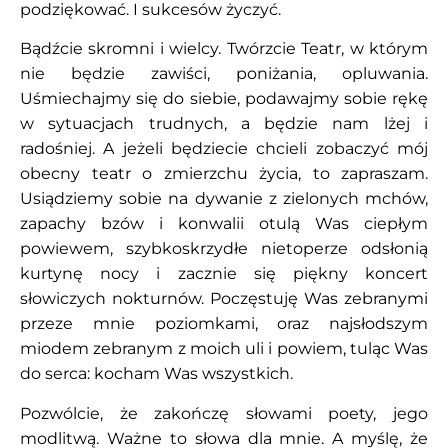
podziękować. I sukcesów życzyć.
Bądźcie skromni i wielcy. Twórzcie Teatr, w którym
nie będzie zawiści, poniżania, opluwania.
Uśmiechajmy się do siebie, podawajmy sobie rękę
w sytuacjach trudnych, a będzie nam lżej i
radośniej. A jeżeli będziecie chcieli zobaczyć mój
obecny teatr o zmierzchu życia, to zapraszam.
Usiądziemy sobie na dywanie z zielonych mchów,
zapachy bzów i konwalii otulą Was ciepłym
powiewem, szybkoskrzydłe nietoperze odsłonią
kurtynę nocy i zacznie się piękny koncert
słowiczych nokturnów. Poczęstuję Was zebranymi
przeze mnie poziomkami, oraz najsłodszym
miodem zebranym z moich uli i powiem, tuląc Was
do serca: kocham Was wszystkich.
Pozwólcie, że zakończę słowami poety, jego
modlitwą. Ważne to słowa dla mnie. A myślę, że