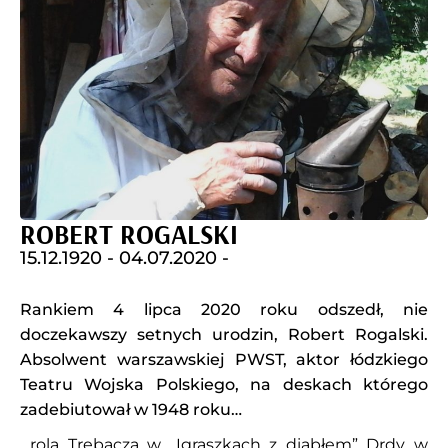
ROBERT ROGALSKI
15.12.1920 -
04.07.2020 -
Rankiem 4 lipca 2020 roku odszedł, nie
doczekawszy setnych urodzin, Robert Rogalski.
Absolwent warszawskiej PWST, aktor łódzkiego
Teatru Wojska Polskiego, na deskach którego
zadebiutował w 1948 roku…
…rolą Trębacza w „Igraszkach z diabłem” Drdy w