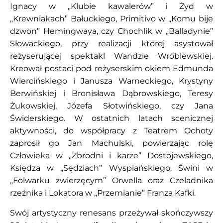
Ignacy w „Klubie kawalerów” i Żyd w
„Krewniakach” Bałuckiego, Primitivo w „Komu bije
dzwon” Hemingwaya, czy Chochlik w „Balladynie”
Słowackiego, przy realizacji której asystował
reżyserującej spektakl Wandzie Wróblewskiej.
Kreował postaci pod reżyserskim okiem Edmunda
Wiercińskiego i Janusza Warneckiego, Krystyny
Berwińskiej i Bronisława Dąbrowskiego, Teresy
Żukowskiej, Józefa Słotwińskiego, czy Jana
Świderskiego. W ostatnich latach scenicznej
aktywności, do współpracy z Teatrem Ochoty
zaprosił go Jan Machulski, powierzając rolę
Człowieka w „Zbrodni i karze” Dostojewskiego,
Księdza w „Sędziach” Wyspiańskiego, Świni w
„Folwarku zwierzęcym” Orwella oraz Czeladnika
rzeźnika i Lokatora w „Przemianie” Franza Kafki.
Swój artystyczny renesans przeżywał skończywszy