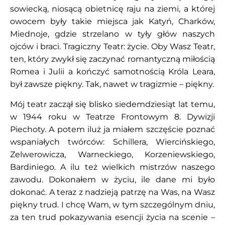
sowiecką, niosącą obietnicę raju na ziemi, a której
owocem były takie miejsca jak Katyń, Charków,
Miednoje, gdzie strzelano w tyły głów naszych
ojców i braci. Tragiczny Teatr: życie. Oby Wasz Teatr,
ten, który zwykł się zaczynać romantyczną miłością
Romea i Julii a kończyć samotnością Króla Leara,
był zawsze piękny. Tak, nawet w tragizmie – piękny.
Mój teatr zaczął się blisko siedemdziesiąt lat temu,
w 1944 roku w Teatrze Frontowym 8. Dywizji
Piechoty. A potem iluż ja miałem szczęście poznać
wspaniałych twórców: Schillera, Wiercińskiego,
Zelwerowicza, Warneckiego, Korzeniewskiego,
Bardiniego. A ilu też wielkich mistrzów naszego
zawodu. Dokonałem w życiu, ile dane mi było
dokonać. A teraz z nadzieją patrzę na Was, na Wasz
piękny trud. I chcę Wam, w tym szczególnym dniu,
za ten trud pokazywania esencji życia na scenie –