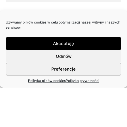
Używamy plików cookies w celu optymalizacji naszej witryny i naszych
serwisów.
Akceptuję
Odmów
SŁAWOMIR PIETRZYKOWSKI
Preferencje
05.08.1930 r. –
17.05.2025 r.
Polityka plików cookies
Polityka prywatności