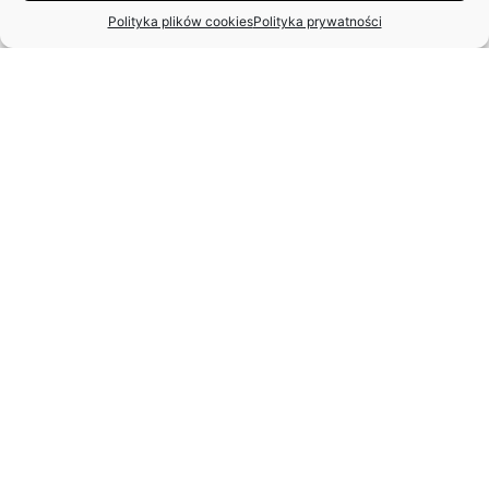
Polityka plików cookies
Polityka prywatności
STANISŁAW SPARAŻYŃSKI
22.07.1931 r. –
24.11.2025 r.
WANDA BARGIEŁOWSKA-