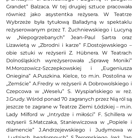
Grandet” Balzaca. W tej drugiej sztuce pracowała
również jako asystentka reżysera. W Teatrze
Wybrzeże była tytułową Balladyną w spektaklu
reżyserowanym przez T. Żuchniewskiego i Lucyną
w „Niepogrzebanych” Jean-Paul Sartra oraz
Lizawietą w „Zbrodni i karze” F.Dostojewskiego –
obie sztuki w reżyserii Z. Hübnera. W Teatrach
Dolnośląskich wyreżyserowała „Sprawę Moniki”
M.Morozowicz-Szczepkowskiej i „Eugeniusza
Oniegina” A.Puszkina. Kielce, to m.in. Postolina w
„Zemście” A.Fredry w reżyserii A Dobrowolskiego i
Czepcowa w „Weselu” S. Wyspiańskiego w reż.
J.Grudy. Wśród ponad 70 zagranych przez Nią ról są
jeszcze te zagrane w Teatrze Ziemi Łódzkiej – m.in.
Lady Milford w „Intrydze i miłości” F. Schillera w
reżyserii S.Matczaka, Staniewiczowa w „Popiele i
diamencie” J.Andrzejewskiego i Judymowa w
„Ludziach bezdomnych” S.Żeromskiego (reż. Jan