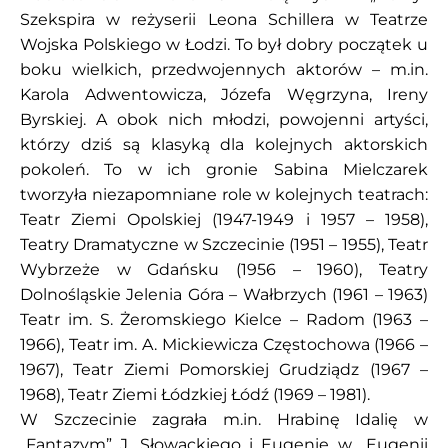
Szekspira w reżyserii Leona Schillera w Teatrze
Wojska Polskiego w Łodzi. To był dobry początek u
boku wielkich, przedwojennych aktorów – m.in.
Karola Adwentowicza, Józefa Węgrzyna, Ireny
Byrskiej. A obok nich młodzi, powojenni artyści,
którzy dziś są klasyką dla kolejnych aktorskich
pokoleń. To w ich gronie Sabina Mielczarek
tworzyła niezapomniane role w kolejnych teatrach:
Teatr Ziemi Opolskiej (1947-1949 i 1957 – 1958),
Teatry Dramatyczne w Szczecinie (1951 – 1955), Teatr
Wybrzeże w Gdańsku (1956 – 1960), Teatry
Dolnośląskie Jelenia Góra – Wałbrzych (1961 – 1963)
Teatr im. S. Żeromskiego Kielce – Radom (1963 –
1966), Teatr im. A. Mickiewicza Częstochowa (1966 –
1967), Teatr Ziemi Pomorskiej Grudziądz (1967 –
1968), Teatr Ziemi Łódzkiej Łódź (1969 – 1981).
W Szczecinie zagrała m.in. Hrabinę Idalię w
„Fantazym” J. Słowackiego i Eugenię w „Eugenii