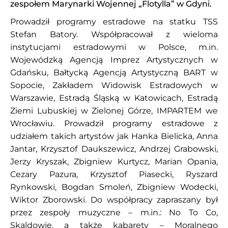
zespołem Marynarki Wojennej „Flotylla” w Gdyni.
Prowadził programy estradowe na statku TSS
Stefan Batory. Współpracował z wieloma
instytucjami estradowymi w Polsce, m.in.
Wojewódzką Agencją Imprez Artystycznych w
Gdańsku, Bałtycką Agencją Artystyczną BART w
Sopocie, Zakładem Widowisk Estradowych w
Warszawie, Estradą Śląską w Katowicach, Estradą
Ziemi Lubuskiej w Zielonej Górze, IMPARTEM we
Wrocławiu. Prowadził programy estradowe z
udziałem takich artystów jak Hanka Bielicka, Anna
Jantar, Krzysztof Daukszewicz, Andrzej Grabowski,
Jerzy Kryszak, Zbigniew Kurtycz, Marian Opania,
Cezary Pazura, Krzysztof Piasecki, Ryszard
Rynkowski, Bogdan Smoleń, Zbigniew Wodecki,
Wiktor Zborowski. Do współpracy zapraszany był
przez zespoły muzyczne – m.in.: No To Co,
Skaldowie, a także kabarety – Moralnego