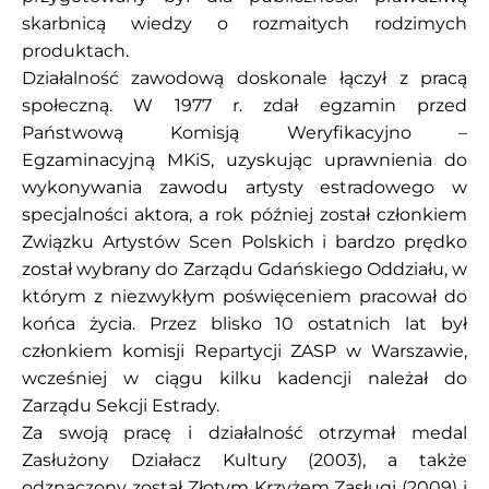
skarbnicą wiedzy o rozmaitych rodzimych
produktach.
Działalność zawodową doskonale łączył z pracą
społeczną. W 1977 r. zdał egzamin przed
Państwową Komisją Weryfikacyjno –
Egzaminacyjną MKiS, uzyskując uprawnienia do
wykonywania zawodu artysty estradowego w
specjalności aktora, a rok później został członkiem
Związku Artystów Scen Polskich i bardzo prędko
został wybrany do Zarządu Gdańskiego Oddziału, w
którym z niezwykłym poświęceniem pracował do
końca życia. Przez blisko 10 ostatnich lat był
członkiem komisji Repartycji ZASP w Warszawie,
wcześniej w ciągu kilku kadencji należał do
Zarządu Sekcji Estrady.
Za swoją pracę i działalność otrzymał medal
Zasłużony Działacz Kultury (2003), a także
odznaczony został Złotym Krzyżem Zasługi (2009) i