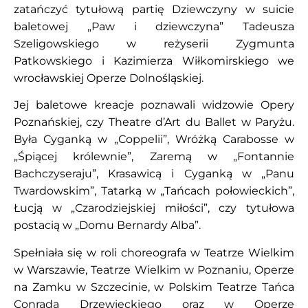
zatańczyć tytułową partię Dziewczyny w suicie
baletowej „Paw i dziewczyna” Tadeusza
Szeligowskiego w reżyserii Zygmunta
Patkowskiego i Kazimierza Wiłkomirskiego we
wrocławskiej Operze Dolnośląskiej.
Jej baletowe kreacje poznawali widzowie Opery
Poznańskiej, czy Theatre d’Art du Ballet w Paryżu.
Była Cyganką w „Coppelii”, Wróżką Carabosse w
„Śpiącej królewnie”, Zaremą w „Fontannie
Bachczyseraju”, Krasawicą i Cyganką w „Panu
Twardowskim”, Tatarką w „Tańcach połowieckich”,
Łucją w „Czarodziejskiej miłości”, czy tytułowa
postacią w „Domu Bernardy Alba”.
Spełniała się w roli choreografa w Teatrze Wielkim
w Warszawie, Teatrze Wielkim w Poznaniu, Operze
na Zamku w Szczecinie, w Polskim Teatrze Tańca
Conrada Drzewieckiego oraz w Operze