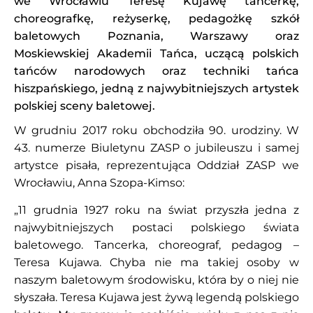
we Wrocławiu Teresę Kujawę tancerkę,
choreografkę, reżyserkę, pedagożkę szkół
baletowych Poznania, Warszawy oraz
Moskiewskiej Akademii Tańca, uczącą polskich
tańców narodowych oraz techniki tańca
hiszpańskiego, jedną z najwybitniejszych artystek
polskiej sceny baletowej.
W grudniu 2017 roku obchodziła 90. urodziny. W
43. numerze Biuletynu ZASP o jubileuszu i samej
artystce pisała, reprezentująca Oddział ZASP we
Wrocławiu, Anna Szopa-Kimso:
„11 grudnia 1927 roku na świat przyszła jedna z
najwybitniejszych postaci polskiego świata
baletowego. Tancerka, choreograf, pedagog –
Teresa Kujawa. Chyba nie ma takiej osoby w
naszym baletowym środowisku, która by o niej nie
słyszała. Teresa Kujawa jest żywą legendą polskiego