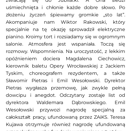
zwracają się do Jubilatki. A Ona siedzi
uśmiechnięta i chłonie każde dobre słowo. Po
złożeniu życzeń śpiewamy gromkie „sto lat”.
Akompaniuje nam Wiktor Rakowski, który
specjalnie na tę okazję sprowadził elektryczne
pianino. Kroimy tort i rozsiadamy się w ogromnym
salonie. Atmosfera jest wspaniała. Toczą się
rozmowy. Wspomnienia. Na uroczystość, z lekkim
opóźnieniem dociera Magdalena Ciechowicz,
kierownik baletu Opery Wrocławskiej z Jackiem
Tyskim, choreografem rezydentem, a także
Sławomir Pietras i Emil Wesołowski. Dyrektor
Pietras wygłasza przemowę, jak zwykle pełną
dowcipu i anegdot. Odczytany zostaje list od
dyrektora Waldemara Dąbrowskiego. Emil
Wesołowski przywozi nagrodę specjalną za
całokształt pracy, ufundowaną przez ZAiKS. Teresa
Kujawa otrzymuje również nagrodę ufundowaną