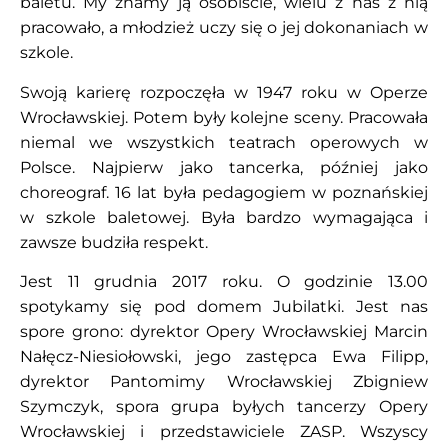
baletu. My znamy ją osobiście, wielu z nas z nią
pracowało, a młodzież uczy się o jej dokonaniach w
szkole.
Swoją karierę rozpoczęła w 1947 roku w Operze
Wrocławskiej. Potem były kolejne sceny. Pracowała
niemal we wszystkich teatrach operowych w
Polsce. Najpierw jako tancerka, później jako
choreograf. 16 lat była pedagogiem w poznańskiej
w szkole baletowej. Była bardzo wymagająca i
zawsze budziła respekt.
Jest 11 grudnia 2017 roku. O godzinie 13.00
spotykamy się pod domem Jubilatki. Jest nas
spore grono: dyrektor Opery Wrocławskiej Marcin
Nałęcz-Niesiołowski, jego zastępca Ewa Filipp,
dyrektor Pantomimy Wrocławskiej Zbigniew
Szymczyk, spora grupa byłych tancerzy Opery
Wrocławskiej i przedstawiciele ZASP. Wszyscy