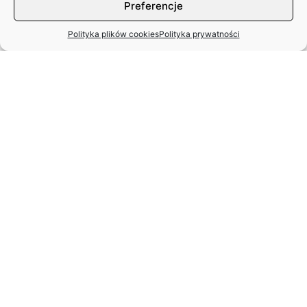
Preferencje
Polityka plików cookies
Polityka prywatności
STANISŁAW SPARAŻYŃSKI
22.07.1931 r. –
24.11.2025 r.