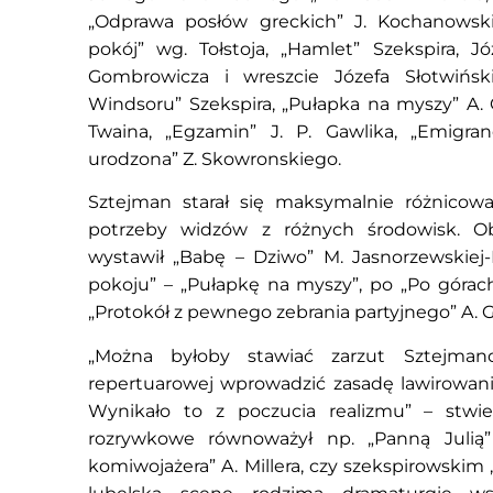
„Odprawa posłów greckich” J. Kochanowski
pokój” wg. Tołstoja, „Hamlet” Szekspira, J
Gombrowicza i wreszcie Józefa Słotwińs
Windsoru” Szekspira, „Pułapka na myszy” A. Ch
Twaina, „Egzamin” J. P. Gawlika, „Emigra
urodzona” Z. Skowronskiego.
Sztejman starał się maksymalnie różnicowa
potrzeby widzów z różnych środowisk. 
wystawił „Babę – Dziwo” M. Jasnorzewskiej-
pokoju” – „Pułapkę na myszy”, po „Po górach
„Protokół z pewnego zebrania partyjnego” A. 
„Można byłoby stawiać zarzut Sztejman
repertuarowej wprowadzić zasadę lawirowania
Wynikało to z poczucia realizmu” – stwier
rozrywkowe równoważył np. „Panną Julią” 
komiwojażera” A. Millera, czy szekspirowski