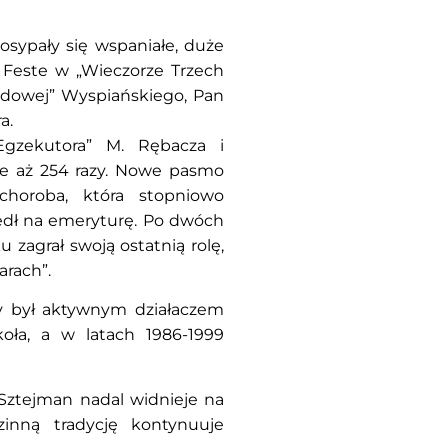
osypały się wspaniałe, duże
n Feste w „Wieczorze Trzech
opadowej” Wyspiańskiego, Pan
a.
Egzekutora” M. Rębacza i
e aż 254 razy. Nowe pasmo
choroba, która stopniowo
edł na emeryturę. Po dwóch
 zagrał swoją ostatnią rolę,
rach”.
cy był aktywnym działaczem
oła, a w latach 1986-1999
 Sztejman nadal widnieje na
zinną tradycję kontynuuje