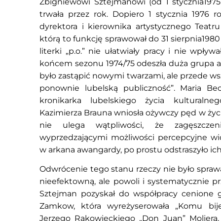
Zbigniewowi Sztejmanowi (od 1 stycznia1975 
trwała przez rok. Dopiero 1 stycznia 1976 
dyrektora i kierownika artystycznego Teatru
którą to funkcję sprawował do 31 sierpnia198
literki „p.o.” nie ułatwiały pracy i nie wpływa
końcem sezonu 1974/75 odeszła duża grupa a
było zastąpić nowymi twarzami, ale przede ws
ponownie lubelską publiczność”. Maria Bec
kronikarka lubelskiego życia kulturalneg
Kazimierza Brauna wniosła ożywczy pęd w życie
nie ulega wątpliwości, że zagęszczen
wyprzedzającymi możliwości percepcyjne wi
w arkana awangardy, po prostu odstraszyło ich
Odwrócenie tego stanu rzeczy nie było sprawą
nieefektowną, ale powoli i systematycznie p
Sztejman pozyskał do współpracy cenione gr
Zamkow, która wyreżyserowała „Komu bi
Jerzego Rakowieckiego „Don Juan” Moliera, 