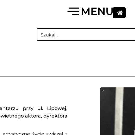
ntarzu przy ul. Lipowej,
świetnego aktora, dyrektora
 artystyczne życie związał z