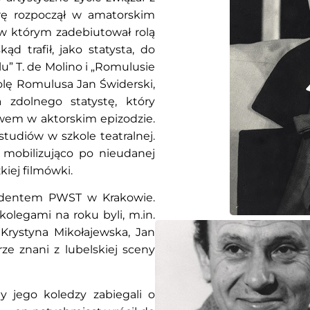
rę rozpoczął w amatorskim
 w którym zadebiutował rolą
ąd trafił, jako statysta, do
lu” T. de Molino i „Romulusie
olę Romulusa Jan Świderski,
zdolnego statystę, który
twem w aktorskim epizodzie.
tudiów w szkole teatralnej.
a mobilizująco po nieudanej
kiej filmówki.
udentem PWST w Krakowie.
olegami na roku byli, m.in.
Krystyna Mikołajewska, Jan
ze znani z lubelskiej sceny
 jego koledzy zabiegali o