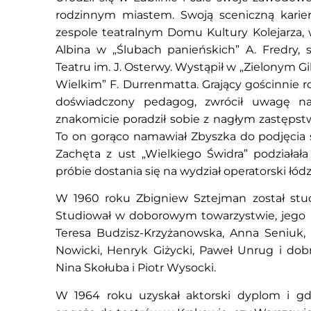
rodzinnym miastem. Swoją sceniczną karie
zespole teatralnym Domu Kultury Kolejarza,
Albina w „Ślubach panieńskich” A. Fredry, sk
Teatru im. J. Osterwy. Wystąpił w „Zielonym Gi
Wielkim” F. Durrenmatta. Grający gościnnie r
doświadczony pedagog, zwrócił uwagę na 
znakomicie poradził sobie z nagłym zastęps
To on gorąco namawiał Zbyszka do podjęcia s
Zachęta z ust „Wielkiego Świdra” podziałał
próbie dostania się na wydział operatorski łódz
W 1960 roku Zbigniew Sztejman został st
Studiował w doborowym towarzystwie, jego k
Teresa Budzisz-Krzyżanowska, Anna Seniuk, 
Nowicki, Henryk Giżycki, Paweł Unrug i dobr
Nina Skołuba i Piotr Wysocki.
W 1964 roku uzyskał aktorski dyplom i gdy