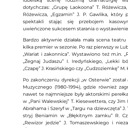
lubelską scenę rodzimą dramaturgię ws
dotychczas: „Grupę Laokoona” T. Różewicza, 
Różewicza, „Egzamin” J. P. Gawlika, który 
spektakli stając się przebojem kasow
uwieńczone sukcesem starania o wystawienie
Bardzo aktywnie działała mała scena teatru
kilka premier w sezonie. Po raz pierwszy w Lubl
„Wariat i zakonnica”. Wystawiono też m.in. „
„Żegnaj Judaszu” I. Iredyńskiego, „Lekki bó
„Czapę” J. Krasińskiego czy „Cudzoziemkę” M.
Po zakończeniu dyrekcji „w Osterwie” został
Muzycznego (1980-1994), gdzie również zagr
nawet te najmniejsze były aktorskimi perełk
w „Pani Walewskiej” T. Kiesewettera, czy Jim
Abrahama i Szeryf w „Targu na dziewczęta” J
stryj Beniamin w „Błękitnym zamku” R. Czu
„Rewizor jedzie” J. Tomaszewskiego i nie