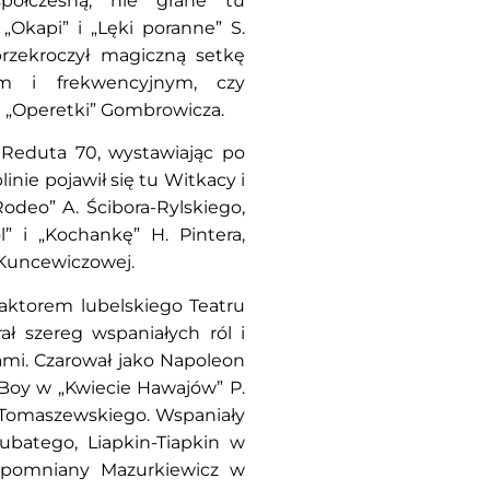
półczesną, nie grane tu
„Okapi” i „Lęki poranne” S.
przekroczył magiczną setkę
ym i frekwencyjnym, czy
 „Operetki” Gombrowicza.
 Reduta 70, wystawiając po
inie pojawił się tu Witkacy i
Rodeo” A. Ścibora-Rylskiego,
l” i „Kochankę” H. Pintera,
 Kuncewiczowej.
 aktorem lubelskiego Teatru
ał szereg wspaniałych ról i
ami. Czarował jako Napoleon
 Boy w „Kwiecie Hawajów” P.
. Tomaszewskiego. Wspaniały
batego, Liapkin-Tiapkin w
zapomniany Mazurkiewicz w