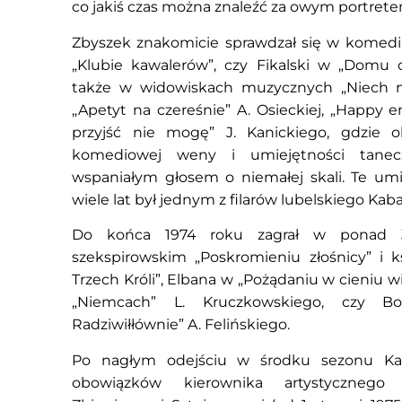
co jakiś czas można znaleźć za owym portrete
Zbyszek znakomicie sprawdzał się w komedii,
„Klubie kawalerów”, czy Fikalski w „Domu 
także w widowiskach muzycznych „Niech no 
„Apetyt na czereśnie” A. Osieckiej, „Happy e
przyjść nie mogę” J. Kanickiego, gdzie ob
komediowej weny i umiejętności tanec
wspaniałym głosem o niemałej skali. Te umie
wiele lat był jednym z filarów lubelskiego Kaba
Do końca 1974 roku zagrał w ponad 30
szekspirowskim „Poskromieniu złośnicy” i k
Trzech Króli”, Elbana w „Pożądaniu w cieniu wi
„Niemcach” L. Kruczkowskiego, czy Bo
Radziwiłłównie” A. Felińskiego.
Po nagłym odejściu w środku sezonu Kazi
obowiązków kierownika artystycznego