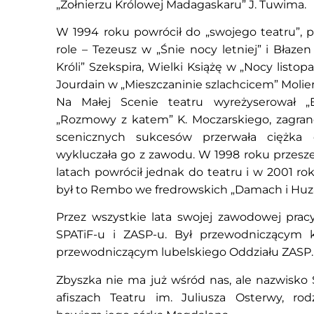
„Żołnierzu Królowej Madagaskaru” J. Tuwima.
W 1994 roku powrócił do „swojego teatru”, p
role – Tezeusz w „Śnie nocy letniej” i Błaze
Króli” Szekspira, Wielki Książę w „Nocy list
Jourdain w „Mieszczaninie szlachcicem” Molier
Na Małej Scenie teatru wyreżyserował „
„Rozmowy z katem” K. Moczarskiego, zagran
scenicznych sukcesów przerwała ciężka 
wykluczała go z zawodu. W 1998 roku przesz
latach powrócił jednak do teatru i w 2001 roku
był to Rembo we fredrowskich „Damach i Huza
Przez wszystkie lata swojej zawodowej pra
SPATiF-u i ZASP-u. Był przewodniczącym k
przewodniczącym lubelskiego Oddziału ZASP.
Zbyszka nie ma już wśród nas, ale nazwisko
afiszach Teatru im. Juliusza Osterwy, rod