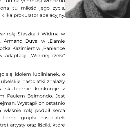
 – on natychmiast wrócił do
ona tu miłość jego życia,
kilka prokurator apelacyjny.
wał rolą Staszka i Widma w
in. Armand Duval w „Damie
ożka, Kazimierz w „Panience
adaptacji „Wiernej rzeki”
c się idolem lublinianek, o
Lubelskie nastolatki znalazły
y skutecznie konkuruje z
nem Paulem Belmondo. Jest
tejman. Wystąpił on ostatnio
 właśnie rolą podbił serca
iczne grupki nastolatek
 artysty oraz liściki, które