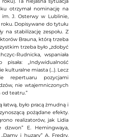
roku). Ta niejasna sytuacja
roku otrzymał nominację na
 im. J. Osterwy w Lublinie,
0 roku. Dopisywane do tytułu
ły na stabilizację zespołu. Z
ktorów Brauna, którą trzeba
zystkim trzeba było „zdobyć
hczyc-Rudnicka, wspaniała
o pisała: „Indywidualność
 kulturalne miasta (…). Lecz
ie repertuaru pozycjami
dzów, nie wtajemniczonych
 od teatru.”
 łatwą, było pracą żmudną i
rzynoszącą pożądane efekty.
ono realizatorów, jak Lidia
je dzwon” E. Hemingwaya,
„Damy i huzary” A. Fredry,