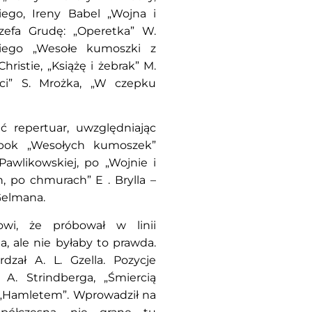
ego, Ireny Babel „Wojna i
ózefa Grudę: „Operetka” W.
kiego „Wesołe kumoszki z
ristie, „Książę i żebrak” M.
nci” S. Mrożka, „W czepku
ć repertuar, uwzględniając
Obok „Wesołych kumoszek”
Pawlikowskiej, po „Wojnie i
, po chmurach” E . Brylla –
Gelmana.
owi, że próbował w linii
, ale nie byłaby to prawda.
dzał A. L. Gzella. Pozycje
A. Strindberga, „Śmiercią
m „Hamletem”. Wprowadził na