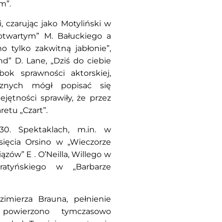
m”.
 czarując jako Motyliński w
otwartym” M. Bałuckiego a
tylko zakwitną jabłonie”,
nd” D. Lane, „Dziś do ciebie
ok sprawności aktorskiej,
znych mógł popisać się
jętności sprawiły, że przez
retu „Czart”.
. Spektaklach, m.in. w
sięcia Orsino w „Wieczorze
ązów” E . O’Neilla, Willego w
ratyńskiego w „Barbarze
mierza Brauna, pełnienie
 powierzono tymczasowo