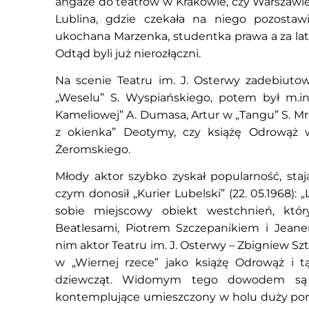
angaże do teatrów w Krakowie, czy Warszawie
Lublina, gdzie czekała na niego pozostawi
ukochana Marzenka, studentka prawa a za lat 
Odtąd byli już nierozłączni.
Na scenie Teatru im. J. Osterwy zadebiuto
„Weselu” S. Wyspiańskiego, potem był m.
Kameliowej” A. Dumasa, Artur w „Tangu” S. Mr
z okienka” Deotymy, czy książę Odrowąż w 
Żeromskiego.
Młody aktor szybko zyskał popularność, stają
czym donosił „Kurier Lubelski” (22. 05.1968): „
sobie miejscowy obiekt westchnień, któr
Beatlesami, Piotrem Szczepanikiem i Jea
nim aktor Teatru im. J. Osterwy – Zbigniew Sz
w „Wiernej rzece” jako książę Odrowąż i tą
dziewcząt. Widomym tego dowodem są l
kontemplujące umieszczony w holu duży portret