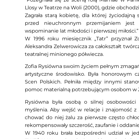
Llosy w Teatrze na Woli (2000), gdzie obchodził
Zagrała starą kobietę, dla której życiodajną
przed nieuchronnym przemijaniem jest 
wspominanie lat młodości i pierwszej miłości.”
W 1996 roku miesięcznik „Tatr” przyznał Z
Aleksandra Zelwerowicza za całokształt twórczo
teatralnej minionego półwiecza.
Zofia Rysiówna swoim życiem pełnym zmagań 
artystyczne środowisko. Była honorowym c
Scen Polskich. Pełniła między innymi stano
pomoc materialną potrzebującym osobom w Z
Rysiówna była osobą o silnej osobowości m
myślenia. Aby wejść w relacje i znajomość z 
chować do niej żalu za pierwsze często chło
rekompensowały szczerość, zaufanie i oddanie
W 1940 roku brała bezpośredni udział w jedn