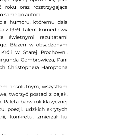
 roku oraz rozstrzygająca
go samego autora.
cie humoru, któremu dała
sa z 1959. Talent komediowy
ze świetnymi rezultatami
iego, Błazen w obsadzonym
Króli w Starej Prochowni,
Burgunda Gombrowicza, Pani
ch Christophera Hamptona
ntem absolutnym, wszystkim
, tworzyć postaci z bajek,
a. Paleta barw roli klasycznej
, poezji, ludzkich skrytych
ii, konkretu, zmierzał ku