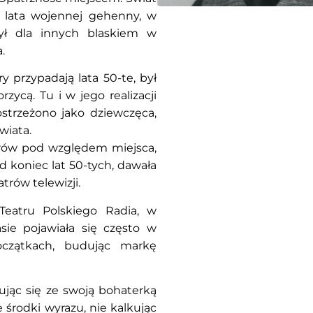
ie lata wojennej gehenny, w
 był dla innych blaskiem w
.
y przypadają lata 50-te, był
ycą. Tu i w jego realizacji
ostrzeżono jako dziewczęca,
wiata.
trów pod względem miejsca,
d koniec lat 50-tych, dawała
trów telewizji.
Teatru Polskiego Radia, w
sie pojawiała się często w
początkach, budując markę
kując się ze swoją bohaterką
 środki wyrazu, nie kalkując