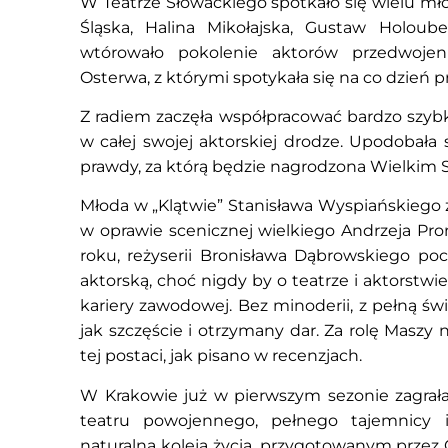
W Teatrze Słowackiego spotkało się wielu mł
Śląska, Halina Mikołajska, Gustaw Holoub
wtórowało pokolenie aktorów przedwojenn
Osterwa, z którymi spotykała się na co dzień pr
Z radiem zaczęła współpracować bardzo szybko
w całej swojej aktorskiej drodze. Upodobała 
prawdy, za którą będzie nagrodzona Wielkim 
Młoda w „Klątwie” Stanisława Wyspiańskiego z
w oprawie scenicznej wielkiego Andrzeja Pronas
roku, reżyserii Bronisława Dąbrowskiego pochł
aktorską, choć nigdy by o teatrze i aktorstwie
kariery zawodowej. Bez minoderii, z pełną św
jak szczęście i otrzymany dar. Za rolę Maszy
tej postaci, jak pisano w recenzjach.
W Krakowie już w pierwszym sezonie zagrała
teatru powojennego, pełnego tajemnicy i
naturalną koleją życia, przygotowanym przez