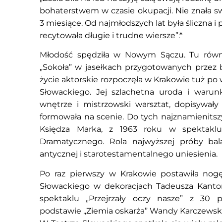
bohaterstwem w czasie okupacji. Nie znała sw
3 miesiące. Od najmłodszych lat była śliczna 
recytowała długie i trudne wiersze”.*
Młodość spędziła w Nowym Sączu. Tu równ
„Sokoła” w jasełkach przygotowanych przez
życie aktorskie rozpoczęła w Krakowie tuż po w
Słowackiego. Jej szlachetna uroda i warunk
wnętrze i mistrzowski warsztat, dopisywały
formowała na scenie. Do tych najznamienitszy
Księdza Marka, z 1963 roku w spektakl
Dramatycznego. Rola najwyższej próby bala
antycznej i starotestamentalnego uniesienia.
Po raz pierwszy w Krakowie postawiła nogę
Słowackiego w dekoracjach Tadeusza Kantora
spektaklu „Przejrzały oczy nasze” z 30 
podstawie „Ziemia oskarża” Wandy Karczewski