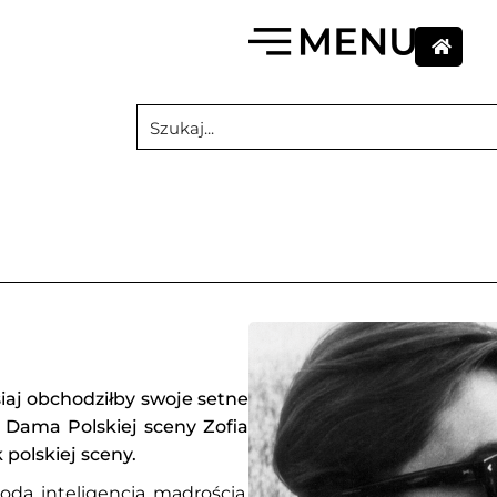
siaj obchodziłby swoje setne
 Dama Polskiej sceny Zofia
 polskiej sceny.
rodą, inteligencją, mądrością,