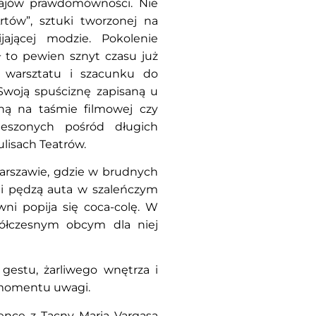
zajów prawdomówności. Nie
Artów”, sztuki tworzonej na
jającej modzie. Pokolenie
ł to pewien sznyt czasu już
, warsztatu i szacunku do
woją spuściznę zapisaną u
ną na taśmie filmowej czy
ieszonych pośród długich
ulisach Teatrów.
Warszawie, gdzie w brudnych
ami pędzą auta w szaleńczym
wni popija się coca-colę. W
ółczesnym obcym dla niej
 gestu, żarliwego wnętrza i
 momentu uwagi.
ence z Tacny Maria Vargasa