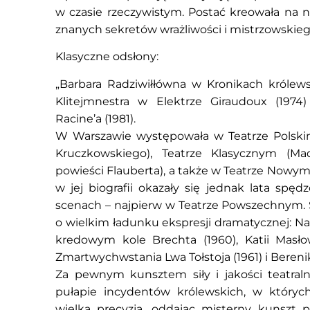
w czasie rzeczywistym. Postać kreowała na 
znanych sekretów wrażliwości i mistrzowskieg
Klasyczne odsłony:
„Barbara Radziwiłłówna w Kronikach królews
Klitejmnestra w Elektrze Giraudoux (1974
Racine’a (1981).
W Warszawie występowała w Teatrze Polsk
Kruczkowskiego), Teatrze Klasycznym (M
powieści Flauberta), a także w Teatrze Nowym.
w jej biografii okazały się jednak lata spę
scenach – najpierw w Teatrze Powszechnym. S
o wielkim ładunku ekspresji dramatycznej: Na
kredowym kole Brechta (1960), Katii Masło
Zmartwychwstania Lwa Tołstoja (1961) i Bereniki
Za pewnym kunsztem siły i jakości teatral
pułapie incydentów królewskich, w których
wielka precyzją, oddając misterny kunszt p