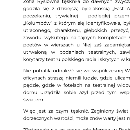
Zofia Rysiówna tęskniła do dawnych zwyc
godziła się z dzisiejszą bylejakością „Fast 
poczekaniu, trywialnej i podległej przemi
„Kolumbów” z którym się identyfikowała, by
utraconego, charakteru, głębokich przeżyć
zawodu, wykutego na tajnych kompletach S
poetów w wierszach u Niej zaś zapamięta
utrwaloną w podaniach teatralnych, zaw
korytarzy teatru polskiego radia i skrytych w k
Nie potrafiła odnaleźć się we współczesnej 
oficynach straszą niemili ludzie, gdzie ulic
pędzie, gdzie w fotelach na teatralnej wido
domu urządziła sobie azyl przed tym wsp
światem.
Więc jest za czym tęsknić. Zaginiony świat
dorzecznych wartości, może znów warty jest
”Pożegnała się ze sceną rolą Mamae w Pani