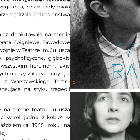
ego ojca, zmarł kiedy miała
i przemądrzała. Od maleństwa
ież debiutowała na scenie
 brata Zbigniewa. Zawodowe
ojnie w Teatrze im. Juliusza
i psychofizyczne, głębokie
 wszystkim heroinom, jakie
ch należy zaliczyć Judytę z
u z Warszawskiego Teatru
nsująca na styku tragedii
 na scenie teatru Juliusza
, w roli jednej z kobiet w
października 1945 roku na
ej.