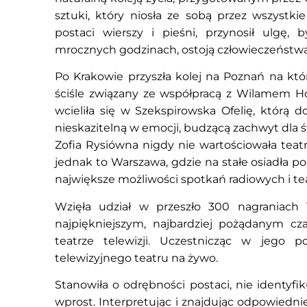
sztuki, który niosła ze sobą przez wszystk
postaci wierszy i pieśni, przynosił ulgę,
mrocznych godzinach, ostoją człowieczeństwa
Po Krakowie przyszła kolej na Poznań na któr
ściśle związany ze współpracą z Wilamem Horz
wcieliła się w Szekspirowska Ofelię, którą d
nieskazitelną w emocji, budzącą zachwyt dla ś
Zofia Rysiówna nigdy nie wartościowała tea
jednak to Warszawa, gdzie na stałe osiadła po
największe możliwości spotkań radiowych i tea
Wzięła udział w przeszło 300 nagraniach 
najpiękniejszym, najbardziej pożądanym cza
teatrze telewizji. Uczestnicząc w jego 
telewizyjnego teatru na żywo.
Stanowiła o odrębności postaci, nie identyfi
wprost. Interpretując i znajdując odpowiednie