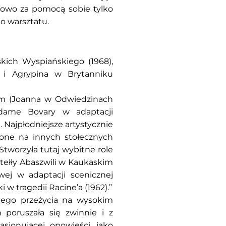
nowo za pomocą sobie tylko
o warsztatu.
kich Wyspiańskiego (1968),
) i Agrypina w Brytanniku
im (Joanna w Odwiedzinach
adame Bovary w adaptacji
 Najpłodniejsze artystycznie
dzone na innych stołecznych
tworzyła tutaj wybitne role
tełły Abaszwili w Kaukaskim
wej w adaptacji scenicznej
 w tragedii Racine’a (1962).”
nego przeżycia na wysokim
 poruszała się zwinnie i z
asjonującej opowieści, jako