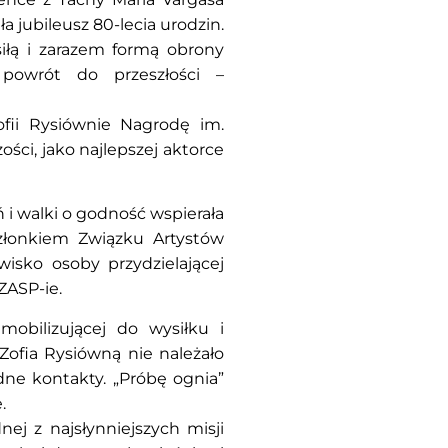
a jubileusz 80-lecia urodzin.
 siłą i zarazem formą obrony
powrót do przeszłości –
ofii Rysiównie Nagrodę im.
ści, jako najlepszej aktorce
i walki o godność wspierała
złonkiem Związku Artystów
wisko osoby przydzielającej
ASP-ie.
obilizującej do wysiłku i
Zofia Rysiówną nie należało
dne kontakty. „Próbę ognia”
.
ej z najsłynniejszych misji