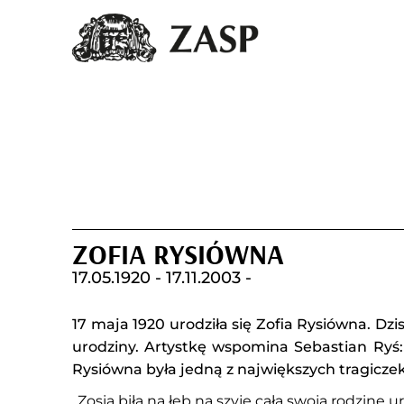
ZOFIA RYSIÓWNA
17.05.1920 -
17.11.2003 -
17 maja 1920 urodziła się Zofia Rysiówna. Dzi
urodziny. Artystkę wspomina Sebastian Ryś:
Rysiówna była jedną z największych tragiczek
„Zosia biła na łeb na szyję całą swoją rodzinę u