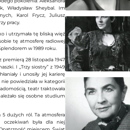
odego pokolenia: Aleksandra
ek, Władysław Sheybal. Im
ych, Karol Frycz, Juliusz
zy pracy.
 i utrzymała tę bliską więź
sobie tę atmosferę radiowej
Splendorem w 1989 roku.
 premierą 28 listopada 1947
zki. I „Trzy siostry” z 1949
aniały i unosiły jej karierę
 nie powiedziała w kategorii
iadomością, teatr traktowała
 należało się osobne studium
 5 dużych ról. Ta atmosfera
 oczekiwań była dla niej
 Opatrzność miejscem. Świat