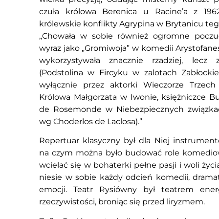
czuła królowa Berenica u Racine’a z 1962
królewskie konflikty Agrypina w Brytanicu te
„Chowała w sobie również ogromne poczu
wyraz jako „Gromiwoja” w komedii Arystofane
wykorzystywała znacznie rzadziej, lecz 
(Podstolina w Fircyku w zalotach Zabłock
wyłącznie przez aktorki Wieczorze Trzech 
Królowa Małgorzata w Iwonie, księżniczce 
de Rosemonde w Niebezpiecznych związka
wg Choderlos de Laclosa).”
Repertuar klasyczny był dla Niej instrume
na czym można było budować role komediowe
wcielać się w bohaterki pełne pasji i woli życi
niesie w sobie każdy odcień komedii, dramatu
emocji. Teatr Rysiówny był teatrem energ
rzeczywistości, broniąc się przed liryzmem.