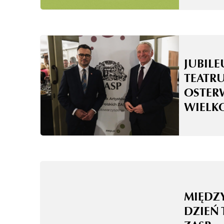
JUBILE
TEATRU
OSTER
WIELK
MIĘD
DZIEŃ 