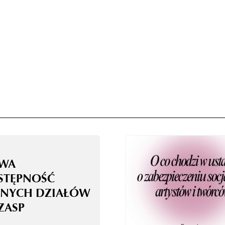
WA
STĘPNOŚĆ
NYCH DZIAŁÓW
ZASP