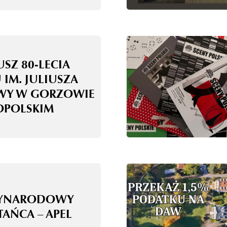
USZ 80-LECIA
 IM. JULIUSZA
WY W GORZOWIE
OPOLSKIM
ZYNARODOWY
TAŃCA – APEL