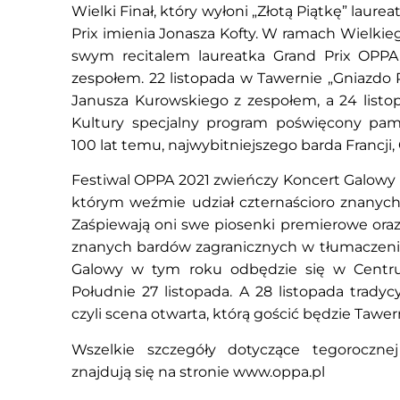
Wielki Finał, który wyłoni „Złotą Piątkę” laure
Prix imienia Jonasza Kofty. W ramach Wielkie
swym recitalem laureatka Grand Prix OPPA
zespołem. 22 listopada w Tawernie „Gniazdo P
Janusza Kurowskiego z zespołem, a 24 list
Kultury specjalny program poświęcony pam
100 lat temu, najwybitniejszego barda Francji,
Festiwal OPPA 2021 zwieńczy Koncert Galowy „
którym weźmie udział czternaścioro znanych
Zaśpiewają oni swe piosenki premierowe oraz 
znanych bardów zagranicznych w tłumaczenia
Galowy w tym roku odbędzie się w Centru
Południe 27 listopada. A 28 listopada trady
czyli scena otwarta, którą gościć będzie Tawer
Wszelkie szczegóły dotyczące tegoroczne
znajdują się na stronie
www.oppa.pl