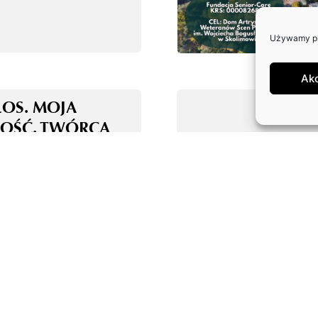
Używamy pli
Ak
ŁOS. MOJA
OŚĆ. TWÓRCA
E ALGORYTM!
OLOGIA AI Z
MI – KOALICJA
ONIE AKTORÓW
WYCH I
NGOWYCH ORAZ
RÓW