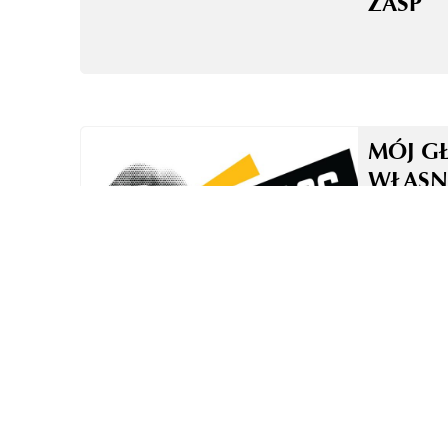
ZASP
MÓJ G
WŁASN
TO NI
TECHN
ZASADA
W OBR
GŁOSO
DUBBI
LEKTO