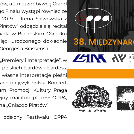
atów, a z niej zdobywcę Grand
go Finału wystąpi również ze
 2019 – Irena Salwowska z
iratów” odbędzie się recital
opada w Bielańskim Ośrodku
ięci urodzonego dokładnie
 Georges’a Brassensa.
Premiery i Interpretacje”, w
 polskich bardów i bardess.
własne interpretacje pieśni
ch na język polski. Koncert
m Promocji Kultury Praga
cyjny maraton pt. oFF OPPA,
na „Gniazdo Piratów”.
j odsłony Festiwalu OPPA