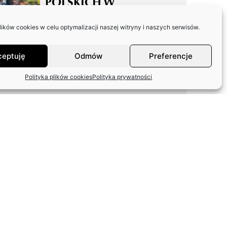
POLSKICH W
SKOLIMOWIE
ków cookies w celu optymalizacji naszej witryny i naszych serwisów.
ceptuję
Odmów
Preferencje
Polityka plików cookies
Polityka prywatności
ODPOWIEDŹ ZASP W
SPRAWIE FUNDACJI
ARTYSTÓW
WETERANÓW SCEN
POLSKICH