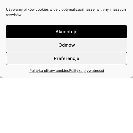
Używamy plików cookies w celu optymalizacji naszej witryny i naszych
ZAPRASZAMY DO NADSYŁANIA
serwisów.
ARTYKUŁÓW DO 25. NUMERU
PISMA: SCENY POLSKIE
Akceptuję
Odmów
Preferencje
Polityka plików cookies
Polityka prywatności
MIĘDZYNARODOWY DZIEŃ TAŃCA
– APEL ZASP