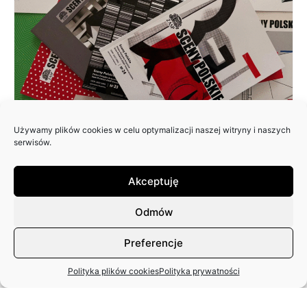
Używamy plików cookies w celu optymalizacji naszej witryny i naszych
ZAPRASZAMY DO NADSYŁANIA
serwisów.
ARTYKUŁÓW DO 25. NUMERU
PISMA: SCENY POLSKIE
Akceptuję
Odmów
Preferencje
Polityka plików cookies
Polityka prywatności