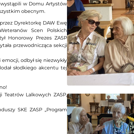
ka wystąpili w Domu Artystów
wszystkim obecnym.
i przez Dyrektorkę DAW Ewę
 Weteranów Scen Polskich
łożył Honorowy Prezes ZASP
ytała przewodnicząca sekcji
emocji, odbył się niezwykły
dodał słodkiego akcentu tej
no!
ji Teatrów Lalkowych ZASP,
nduszy SKE ZASP „Program