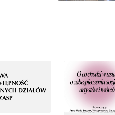
WA
STĘPNOŚĆ
NYCH DZIAŁÓW
ZASP