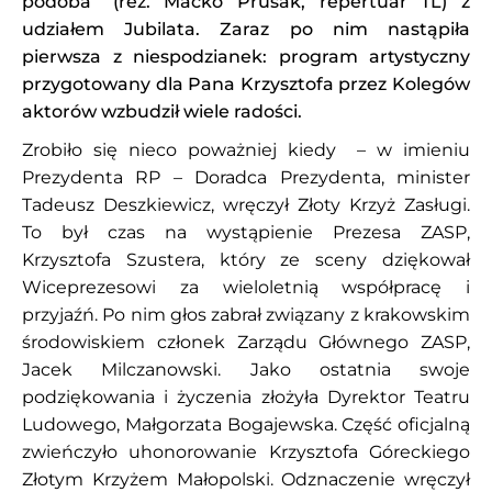
podoba” (reż. Maćko Prusak, repertuar TL) z
udziałem Jubilata. Zaraz po nim nastąpiła
pierwsza z niespodzianek: program artystyczny
przygotowany dla Pana Krzysztofa przez Kolegów
aktorów wzbudził wiele radości.
Zrobiło się nieco poważniej kiedy – w imieniu
Prezydenta RP – Doradca Prezydenta, minister
Tadeusz Deszkiewicz, wręczył Złoty Krzyż Zasługi.
To był czas na wystąpienie Prezesa ZASP,
Krzysztofa Szustera, który ze sceny dziękował
Wiceprezesowi za wieloletnią współpracę i
przyjaźń. Po nim głos zabrał związany z krakowskim
środowiskiem członek Zarządu Głównego ZASP,
Jacek Milczanowski. Jako ostatnia swoje
podziękowania i życzenia złożyła Dyrektor Teatru
Ludowego, Małgorzata Bogajewska. Część oficjalną
zwieńczyło uhonorowanie Krzysztofa Góreckiego
Złotym Krzyżem Małopolski. Odznaczenie wręczył