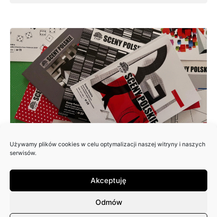
Używamy plików cookies w celu optymalizacji naszej witryny i naszych
ZAPRASZAMY DO NADSYŁANIA
serwisów.
ARTYKUŁÓW DO 25. NUMERU
PISMA: SCENY POLSKIE
Akceptuję
Odmów