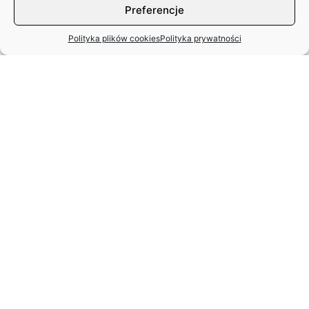
Preferencje
Polityka plików cookies
Polityka prywatności
MIĘDZYNARODOWY DZIEŃ TAŃCA
– APEL ZASP