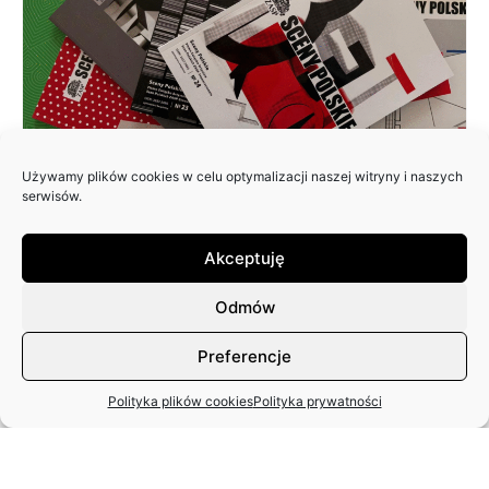
Używamy plików cookies w celu optymalizacji naszej witryny i naszych
ZAPRASZAMY DO NADSYŁANIA
serwisów.
ARTYKUŁÓW DO 25. NUMERU
PISMA: SCENY POLSKIE
Akceptuję
Odmów
Preferencje
Polityka plików cookies
Polityka prywatności
MIĘDZYNARODOWY DZIEŃ TAŃCA