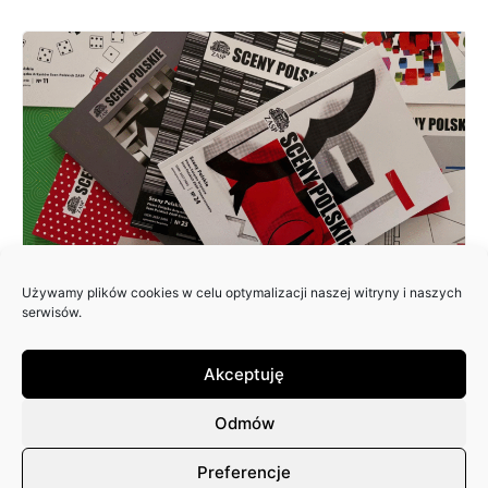
Używamy plików cookies w celu optymalizacji naszej witryny i naszych
ZAPRASZAMY DO NADSYŁANIA
serwisów.
ARTYKUŁÓW DO 25. NUMERU
PISMA: SCENY POLSKIE
Akceptuję
Odmów
Preferencje