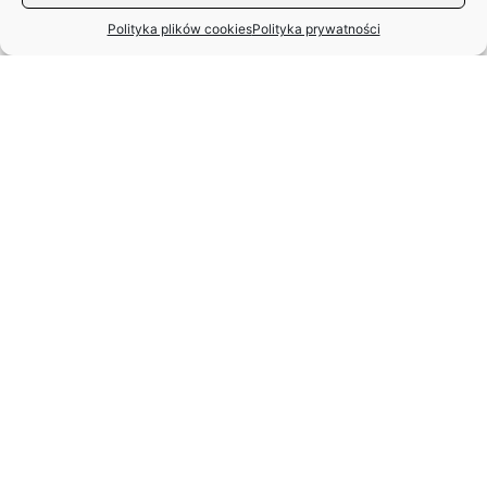
Polityka plików cookies
Polityka prywatności
MIĘDZYNARODOWY DZIEŃ TAŃCA
– APEL ZASP