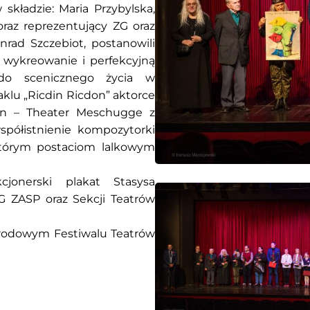
składzie: Maria Przybylska,
raz reprezentujący ZG oraz
nrad Szczebiot
, postanowili
 wykreowanie i perfekcyjną
 do scenicznego życia w
klu „Ricdin Ricdon” aktorce
ein – Theater Meschugge z
spółistnienie kompozytorki
ektórym postaciom lalkowym
jonerski plakat Stasysa
ZG ZASP oraz Sekcji Teatrów
rodowym Festiwalu Teatrów