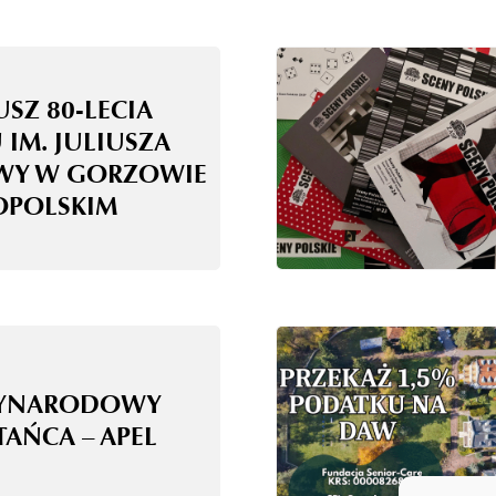
USZ 80-LECIA
 IM. JULIUSZA
WY W GORZOWIE
OPOLSKIM
ZYNARODOWY
TAŃCA – APEL