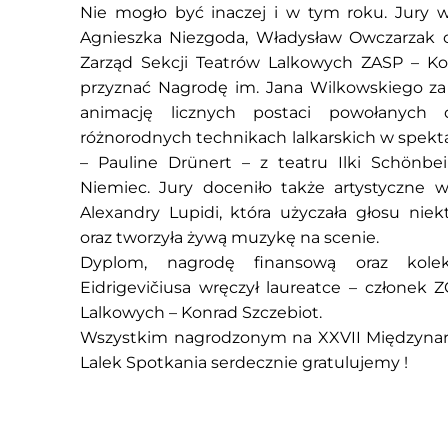
Nie mogło być inaczej i w tym roku. Jury w 
Agnieszka Niezgoda, Władysław Owczarzak o
Zarząd Sekcji Teatrów Lalkowych ZASP –
Ko
przyznać Nagrodę im. Jana Wilkowskiego za
animację licznych postaci powołanych
różnorodnych technikach lalkarskich w spekta
– Pauline Drünert – z teatru Ilki Schönb
Niemiec. Jury doceniło także artystyczne w
Alexandry Lupidi, która użyczała głosu ni
oraz tworzyła żywą muzykę na scenie.
Dyplom, nagrodę finansową oraz kolekc
Eidrigevičiusa wręczył laureatce – członek 
Lalkowych –
Konrad Szczebiot
.
Wszystkim nagrodzonym na XXVII Międzyna
Lalek Spotkania serdecznie gratulujemy !