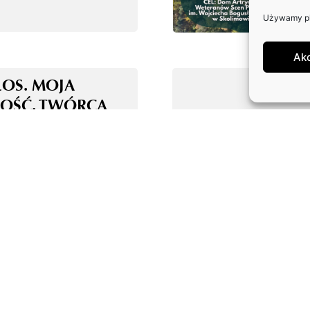
Używamy pli
Ak
ŁOS. MOJA
OŚĆ. TWÓRCA
E ALGORYTM!
OLOGIA AI Z
MI – KOALICJA
ONIE AKTORÓW
WYCH I
NGOWYCH ORAZ
RÓW