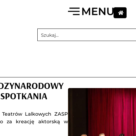
IĘDZYNARODOWY
 SPOTKANIA
ja Teatrów Lalkowych ZASP
go za kreację aktorską w