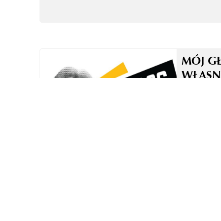
MÓJ G
WŁASN
TO NI
TECHN
ZASADA
W OBR
GŁOSO
DUBBI
LEKTO