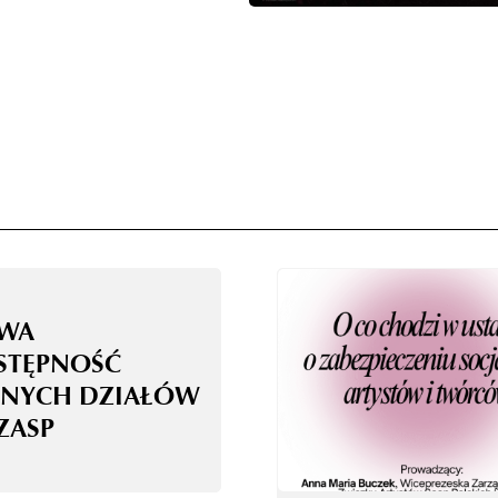
WA
STĘPNOŚĆ
NYCH DZIAŁÓW
ZASP