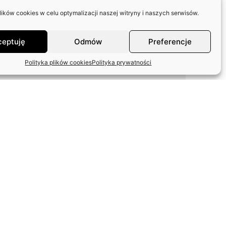
SKOLIMOWIE
ków cookies w celu optymalizacji naszej witryny i naszych serwisów.
ceptuję
Odmów
Preferencje
Polityka plików cookies
Polityka prywatności
ODPOWIEDŹ ZASP W
SPRAWIE FUNDACJI
ARTYSTÓW
WETERANÓW SCEN
POLSKICH