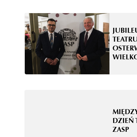
JUBILE
TEATRU
OSTER
WIELK
MIĘD
DZIEŃ 
ZASP