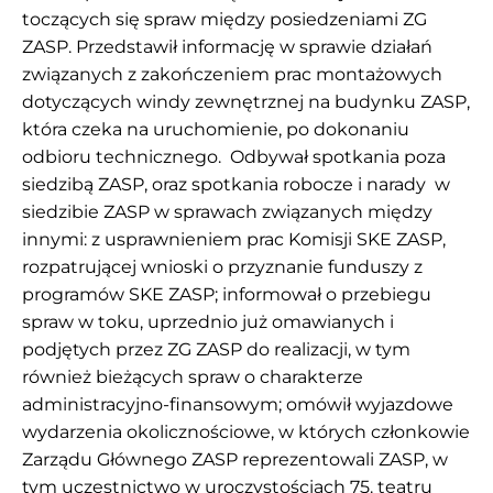
toczących się spraw między posiedzeniami ZG
ZASP. Przedstawił informację w sprawie działań
związanych z zakończeniem prac montażowych
dotyczących windy zewnętrznej na budynku ZASP,
która czeka na uruchomienie, po dokonaniu
odbioru technicznego. Odbywał spotkania poza
siedzibą ZASP, oraz spotkania robocze i narady w
siedzibie ZASP w sprawach związanych między
innymi: z usprawnieniem prac Komisji SKE ZASP,
rozpatrującej wnioski o przyznanie funduszy z
programów SKE ZASP; informował o przebiegu
spraw w toku, uprzednio już omawianych i
podjętych przez ZG ZASP do realizacji, w tym
również bieżących spraw o charakterze
administracyjno-finansowym; omówił wyjazdowe
wydarzenia okolicznościowe, w których członkowie
Zarządu Głównego ZASP reprezentowali ZASP, w
tym uczestnictwo w uroczystościach 75. teatru