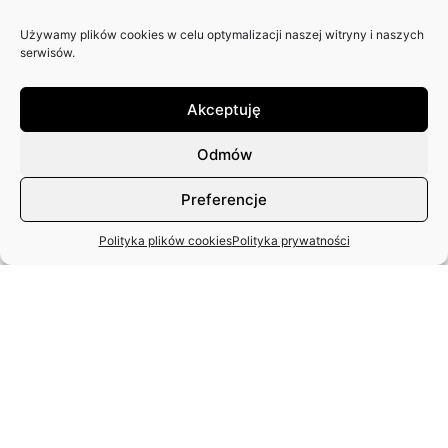
46. POSIEDZENIE ZARZĄDU
Używamy plików cookies w celu optymalizacji naszej witryny i naszych
GŁÓWNEGO ZASP
serwisów.
podsumowanie prac Zarządu Głównego
Akceptuję
Odmów
20 grudnia 2024
Preferencje
45. POSIEDZENIE ZARZĄDU
GŁÓWNEGO ZASP
Polityka plików cookies
Polityka prywatności
podsumowanie prac Zarządu Głównego
18 listopada 2024
44. POSIEDZENIE ZARZĄDU
GŁOWNEGO ZASP