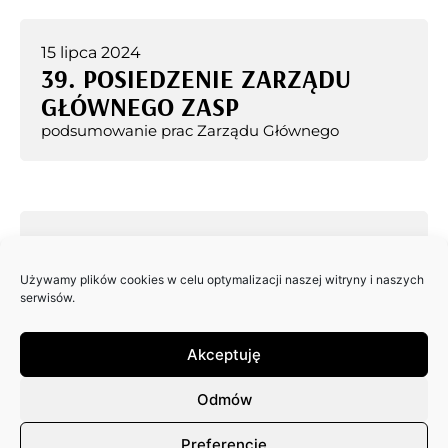
15 lipca 2024
39. POSIEDZENIE ZARZĄDU
GŁÓWNEGO ZASP
podsumowanie prac Zarządu Głównego
24 czerwca 2024
38. POSIEDZENIE ZARZĄDU
Używamy plików cookies w celu optymalizacji naszej witryny i naszych
GŁÓWNEGO ZASP
serwisów.
podsumowanie prac Zarządu Głównego
Akceptuję
Odmów
11 czerwca 2024
Preferencje