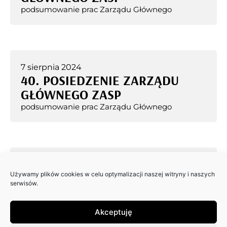
podsumowanie prac Zarządu Głównego
7 sierpnia 2024
40. POSIEDZENIE ZARZĄDU
GŁÓWNEGO ZASP
podsumowanie prac Zarządu Głównego
15 lipca 2024
39. POSIEDZENIE ZARZĄDU
Używamy plików cookies w celu optymalizacji naszej witryny i naszych
serwisów.
GŁÓWNEGO ZASP
podsumowanie prac Zarządu Głównego
Akceptuję