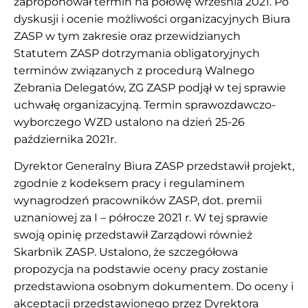
zaproponował termin na połowę września 2021. Po
dyskusji i ocenie możliwości organizacyjnych Biura
ZASP w tym zakresie oraz przewidzianych
Statutem ZASP dotrzymania obligatoryjnych
terminów związanych z procedurą Walnego
Zebrania Delegatów, ZG ZASP podjął w tej sprawie
uchwałę organizacyjną. Termin sprawozdawczo-
wyborczego WZD ustalono na dzień 25-26
października 2021r.
Dyrektor Generalny Biura ZASP przedstawił projekt,
zgodnie z kodeksem pracy i regulaminem
wynagrodzeń pracowników ZASP, dot. premii
uznaniowej za I – półrocze 2021 r. W tej sprawie
swoją opinię przedstawił Zarządowi również
Skarbnik ZASP. Ustalono, że szczegółowa
propozycja na podstawie oceny pracy zostanie
przedstawiona osobnym dokumentem. Do oceny i
akceptacji przedstawionego przez Dyrektora