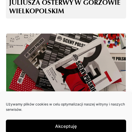
JULIUSZA OSTERWY W GORZOWIE
WIELKOPOLSKIM
Używamy plików cookies w celu optymalizacji naszej witryny i naszych
ZAPRASZAMY DO NADSYŁANIA
serwisów.
ARTYKUŁÓW DO 25. NUMERU
PISMA: SCENY POLSKIE
Akceptuję